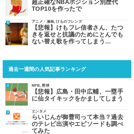
超正確なNBAポジション別歴代
TOP10を作ったで
アニメ・漫画
,
けものフレンズ
【悲報】けもフレ信者さん、たつ
きを返せと抗議のためにとんでも
ない替え歌を作ってしまう…
過去一週間の人気記事ランキング
NPB
,
野球
【悲報】広島・田中広輔、一塁手
に仙タイキックをかましてしまう
エンタメ
らいじんが御曹司って本当？過去
のテレビ出演やエピソードも調べ
てみた