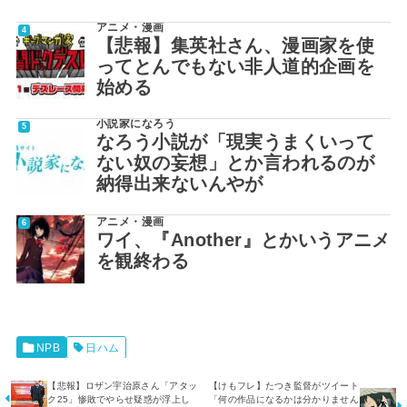
アニメ・漫画
【悲報】集英社さん、漫画家を使
ってとんでもない非人道的企画を
始める
小説家になろう
なろう小説が「現実うまくいって
ない奴の妄想」とか言われるのが
納得出来ないんやが
アニメ・漫画
ワイ、『Another』とかいうアニメ
を観終わる
NPB
日ハム
【悲報】ロザン宇治原さん「アタッ
【けもフレ】たつき監督がツイート
ク25」惨敗でやらせ疑惑が浮上し
「何の作品になるかは分かりません