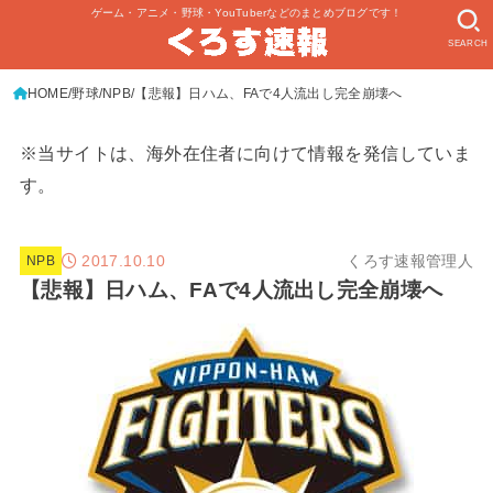
ゲーム・アニメ・野球・YouTuberなどのまとめブログです！
SEARCH
HOME
野球
NPB
【悲報】日ハム、FAで4人流出し完全崩壊へ
※当サイトは、海外在住者に向けて情報を発信していま
す。
2017.10.10
くろす速報管理人
NPB
【悲報】日ハム、FAで4人流出し完全崩壊へ