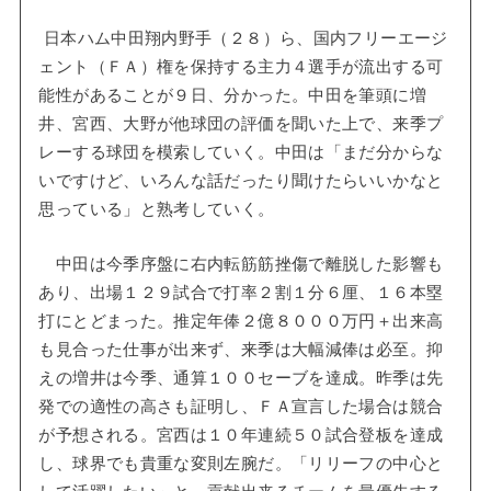
日本ハム中田翔内野手（２８）ら、国内フリーエージ
ェント（ＦＡ）権を保持する主力４選手が流出する可
能性があることが９日、分かった。中田を筆頭に増
井、宮西、大野が他球団の評価を聞いた上で、来季プ
レーする球団を模索していく。中田は「まだ分からな
いですけど、いろんな話だったり聞けたらいいかなと
思っている」と熟考していく。
中田は今季序盤に右内転筋筋挫傷で離脱した影響も
あり、出場１２９試合で打率２割１分６厘、１６本塁
打にとどまった。推定年俸２億８０００万円＋出来高
も見合った仕事が出来ず、来季は大幅減俸は必至。抑
えの増井は今季、通算１００セーブを達成。昨季は先
発での適性の高さも証明し、ＦＡ宣言した場合は競合
が予想される。宮西は１０年連続５０試合登板を達成
し、球界でも貴重な変則左腕だ。「リリーフの中心と