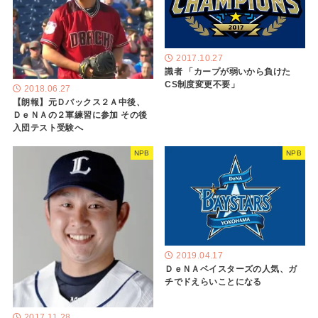
2017.10.27
識者 「カープが弱いから負けた
CS制度変更不要」
2018.06.27
【朗報】元Ｄバックス２Ａ中後、
ＤｅＮＡの２軍練習に参加 その後
入団テスト受験へ
NPB
NPB
2019.04.17
ＤｅＮＡベイスターズの人気、ガ
チでドえらいことになる
2017.11.28