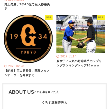
野上亮磨、3年4.5億で巨人移籍決
定
NPB
NPB
2017.11.14
腐女子に人気の野球選手カップリ
ングランキングトップ10ｗｗｗ
2020.02.28
【朗報】巨人原監督、開幕スタメ
ンオーダーを発表する
ABOUT US
くろす速報管理人