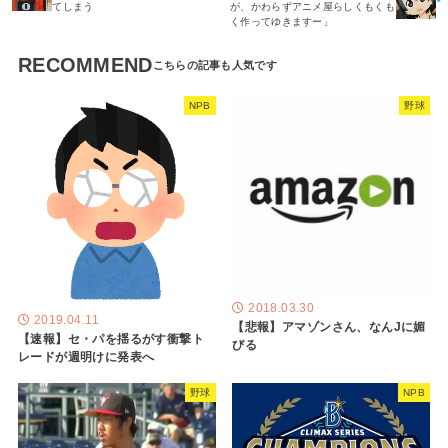
てしまう
が、かわらずアニメ屋らしくもくも
く作ってゆきますー」
RECOMMEND
NPB
野球
2018.03.30
2019.04.11
【悲報】アマゾンさん、なんJに媚
【速報】セ・パを揺るがす衝撃ト
びる
レードが週明けに発表へ
野球
NPB