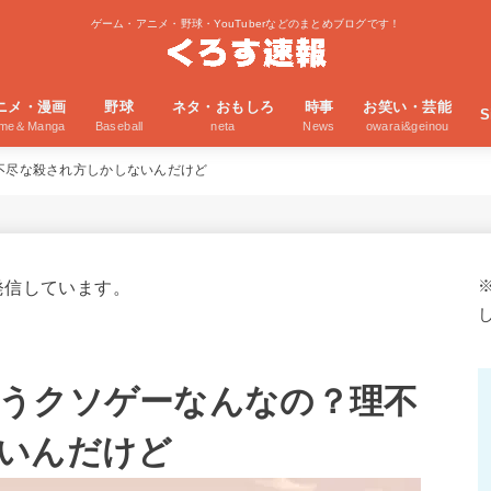
ゲーム・アニメ・野球・YouTuberなどのまとめブログです！
ニメ・漫画
野球
ネタ・おもしろ
時事
お笑い・芸能
S
ime＆Manga
Baseball
neta
News
owarai&geinou
不尽な殺され方しかしないんだけど
発信しています。
うクソゲーなんなの？理不
いんだけど