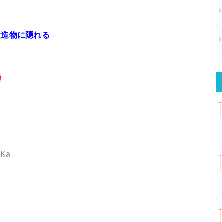
建造物に隠れる
a
VKa