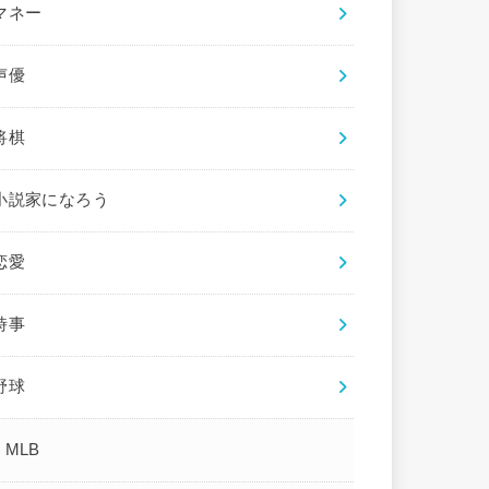
マネー
声優
将棋
小説家になろう
恋愛
時事
野球
MLB