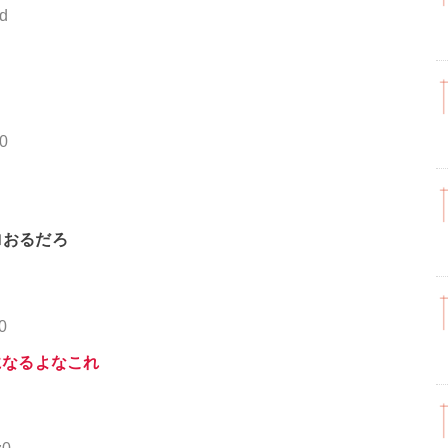
td
B0
よ
ロおるだろ
0
になるよなこれ