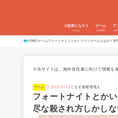
小説家になろう
ゲーム
ア
narou
GAME
An
HOME
ゲーム
フォートナイトとかいうクソゲーなんなの？理
※当サイトは、海外在住者に向けて情報を
2018.03.12
くろす速報管理人
ゲーム
フォートナイトとかい
尽な殺され方しかしな