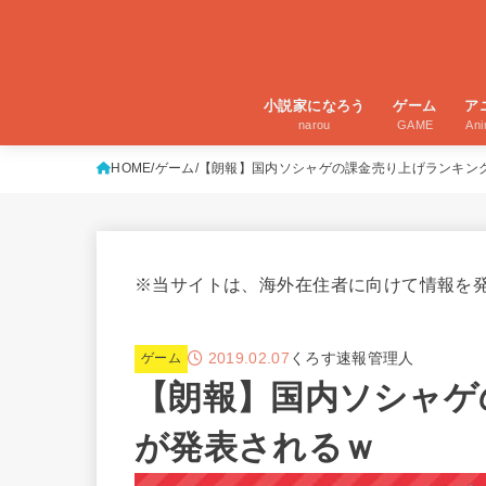
小説家になろう
ゲーム
ア
narou
GAME
An
HOME
ゲーム
【朗報】国内ソシャゲの課金売り上げランキン
※当サイトは、海外在住者に向けて情報を
2019.02.07
くろす速報管理人
ゲーム
【朗報】国内ソシャゲ
が発表されるｗ