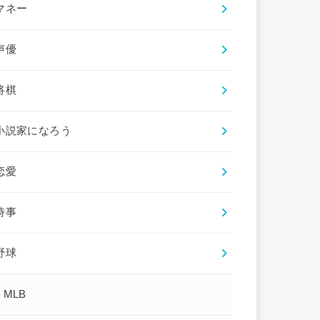
マネー
声優
将棋
小説家になろう
恋愛
時事
野球
MLB