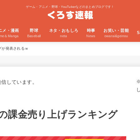
ゲーム・アニメ・野球・YouTuberなどのまとめブログです！
ニメ・漫画
野球
ネタ・おもしろ
時事
お笑い・芸能
S
ime＆Manga
Baseball
neta
News
owarai&geinou
グが発表されるｗ
発信しています。
の課金売り上げランキング