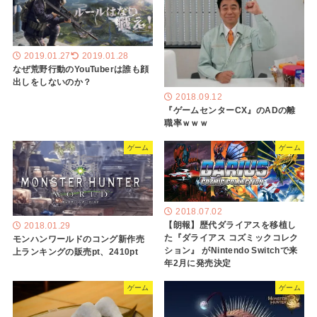
2019.01.27
2019.01.28
なぜ荒野行動のYouTuberは誰も顔
出しをしないのか？
2018.09.12
『ゲームセンターCX』のADの離
職率ｗｗｗ
ゲーム
ゲーム
2018.07.02
【朗報】歴代ダライアスを移植し
2018.01.29
た『ダライアス コズミックコレク
モンハンワールドのコング新作売
ション』 がNintendo Switchで来
上ランキングの販売pt、2410pt
年2月に発売決定
ゲーム
ゲーム