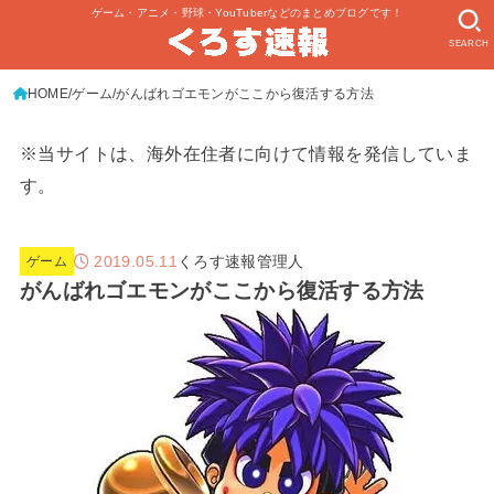
ゲーム・アニメ・野球・YouTuberなどのまとめブログです！
SEARCH
HOME
ゲーム
がんばれゴエモンがここから復活する方法
※当サイトは、海外在住者に向けて情報を発信していま
す。
2019.05.11
くろす速報管理人
ゲーム
がんばれゴエモンがここから復活する方法