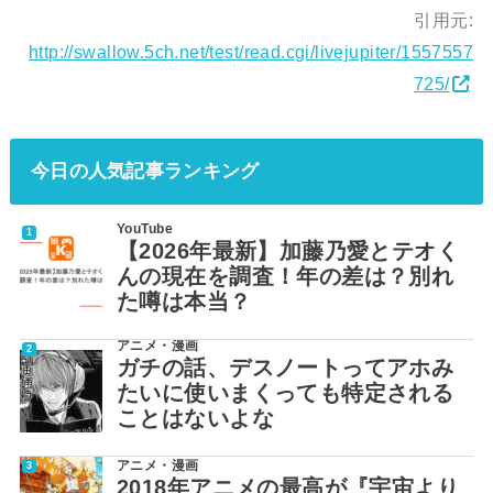
引用元:
http://swallow.5ch.net/test/read.cgi/livejupiter/1557557
725/
今日の人気記事ランキング
YouTube
【2026年最新】加藤乃愛とテオく
んの現在を調査！年の差は？別れ
た噂は本当？
アニメ・漫画
ガチの話、デスノートってアホみ
たいに使いまくっても特定される
ことはないよな
アニメ・漫画
2018年アニメの最高が『宇宙より