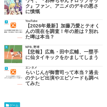
ワイ、『邪神ちゃんドロップキッ
ク』ファン、アニメのデキの悪さ
に憤慨
YouTube
【2026年最新】加藤乃愛とテオく
んの現在を調査！年の差は？別れ
た噂は本当？
NPB
,
野球
【悲報】広島・田中広輔、一塁手
に仙タイキックをかましてしまう
エンタメ
らいじんが御曹司って本当？過去
のテレビ出演やエピソードも調べ
てみた
ゲーム