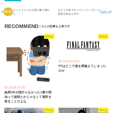
ビットコインの上昇に乗り遅れ
なろう小説でやっていこうっていう
た・・・
設定があるんやが
RECOMMEND
ゲーム
ゲーム
2019.10.03
FFはどこで道を間違えてしまった
のか
2018.02.05
結局VRが流行らなかった1番の理
由って値段とかじゃなくて場所を
取ることだよな
ゲーム
ゲーム