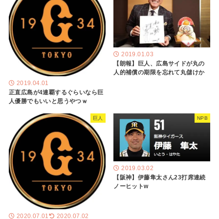
2019.01.03
【朗報】巨人、広島サイドが丸の
人的補償の期限を忘れて丸儲けか
2019.04.01
正直広島が4連覇するぐらいなら巨
人優勝でもいいと思うやつｗ
巨人
NPB
2019.03.02
【阪神】伊藤隼太さん23打席連続
ノーヒットw
2020.07.01
2020.07.02