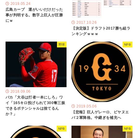
2019.05.24
広島カープ 運がいいだけだった
事が判明する。数字上巨人が圧勝
にｗ
2017.10.26
【決定版】ドラフト2017勝ち組ラ
ンキングｗｗｗ
野球
NPB
2018.09.06
バカ「大谷は打者一本にしろ」ワ
イ「165キロ投げられて300奪三振
2019.05.06
できるポテンシャルは捨てるん
【悲報】巨人ゲレーロ、ビヤヌエ
か？」
バ２軍降格。中継ぎを補充へ
NPB
NPB