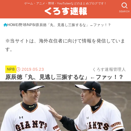
ゲーム・アニメ・野球・YouTuberなどのまとめブログです！
SEARCH
HOME
野球
NPB
原辰徳「丸、見逃し三振するな」←ファッ！？
※当サイトは、海外在住者に向けて情報を発信していま
す。
2019.05.23
くろす速報管理人
NPB
原辰徳「丸、見逃し三振するな」←ファッ！？