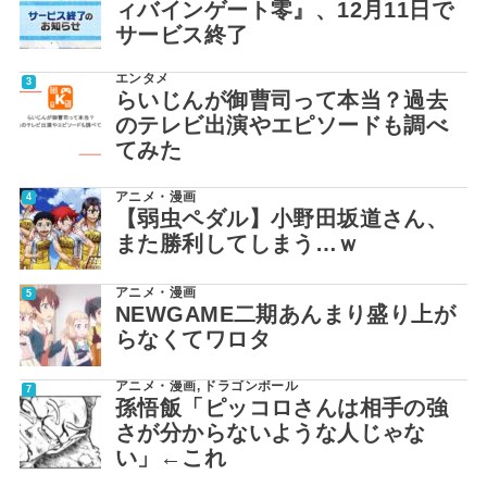
ィバインゲート零』、12月11日で
サービス終了
エンタメ
らいじんが御曹司って本当？過去
のテレビ出演やエピソードも調べ
てみた
アニメ・漫画
【弱虫ペダル】小野田坂道さん、
また勝利してしまう…ｗ
アニメ・漫画
NEWGAME二期あんまり盛り上が
らなくてワロタ
アニメ・漫画
,
ドラゴンボール
孫悟飯「ピッコロさんは相手の強
さが分からないような人じゃな
い」←これ