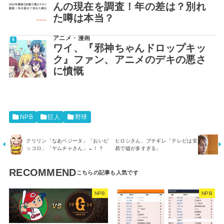
んの現在を調査！年の差は？別れ
た噂は本当？
アニメ・漫画
ワイ、『邪神ちゃんドロップキッ
ク』ファン、アニメのデキの悪さ
に憤慨
NPB
巨人
野球
クリリン「なあベジータ」「おいピ
ヒロシさん、ブチギレ「テレビは安
ッコロ」「ヤムチャさん」←！？
易で嘘が多すぎる」
RECOMMEND
NPB
NPB