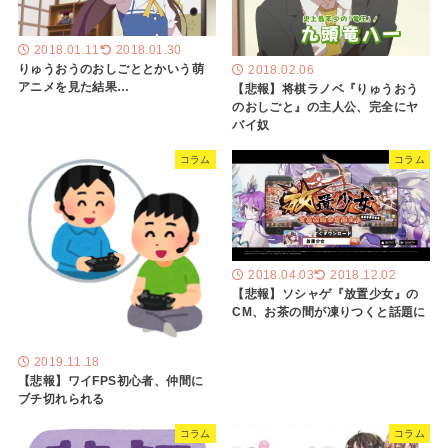
2018.01.11
2018.01.30
りゅうおうのおしごととかいう萌
2018.02.06
アニメを見た結果…
【悲報】将棋ラノベ『りゅうおう
のおしごと』の主人公、完全にヤ
バイ奴
コラム
コラム
2018.04.03
2018.12.02
【悲報】ソシャゲ『放置少女』の
CM、お茶の間が凍りつくと話題に
2019.11.18
【悲報】ワイFPS初心者、仲間に
ブチ切れられる
コラム
コラム