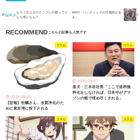
なろう主人公のテンプレ行動ってど
WHO「パンデミックの可能性があ
んな感じなん？
る」
RECOMMEND
コラム
コラム
2020.03.07
楽天・三木谷社長「ここで送料無
料化をしなければ、日本中がアマ
2019.09.01
ゾンの箱で埋め尽くされる」
【悲報】牡蠣さん、水質浄化のた
めに東京湾に投下される
コラム
コラム