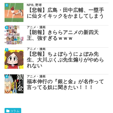
NPB
,
野球
【悲報】広島・田中広輔、一塁手
に仙タイキックをかましてしまう
アニメ・漫画
【朗報】きららアニメの新四天
王、強すぎるｗｗｗ
アニメ・漫画
【悲報】ちょぼらうにょぽみ先
生、大川ぶくぶ先生煽りがやめら
れない
アニメ・漫画
福本伸行の『銀と金』が名作って
言ってる奴に聞きたい！！！
コラム