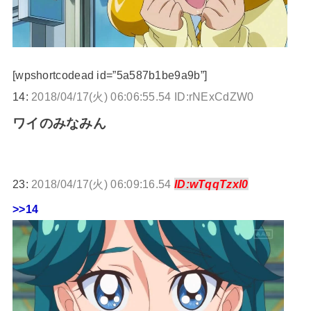
[wpshortcodead id=”5a587b1be9a9b”]
14:
2018/04/17(火) 06:06:55.54 ID:rNExCdZW0
ワイのみなみん
23:
2018/04/17(火) 06:09:16.54
ID:wTqqTzxl0
>>14