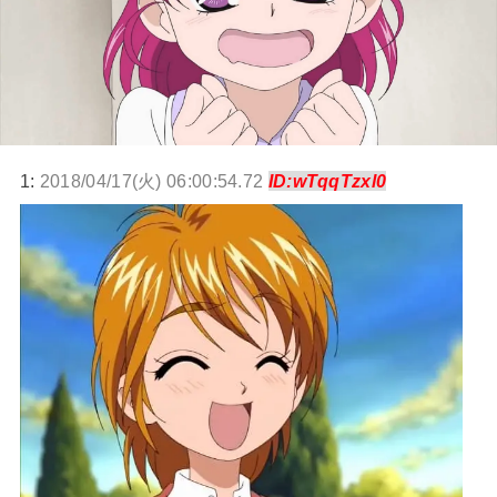
1:
2018/04/17(火) 06:00:54.72
ID:wTqqTzxl0