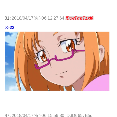
31:
2018/04/17(火) 06:12:27.64
ID:wTqqTzxl0
>>22
47:
2018/04/17(火) 06:15:56.80 ID:tD665vB5d