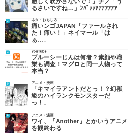
激しく吹かさないで！」チノ「う
るさいですね…」ﾝﾊﾞｧｧｱｱｱｱｱｱｱ
ネタ・おもしろ
痛いンゴJAPAN「ファールされ
た！痛い！」ネイマール「は
ぁ…」
YouTube
ブルーシーじんは何者？素顔や職
業も調査！マグロと同一人物って
本当？
アニメ・漫画
「キマイラアントだとっ！？幻獣
級のハイランクモンスターだ
っ！」
アニメ・漫画
ワイ、『Another』とかいうアニメ
を観終わる