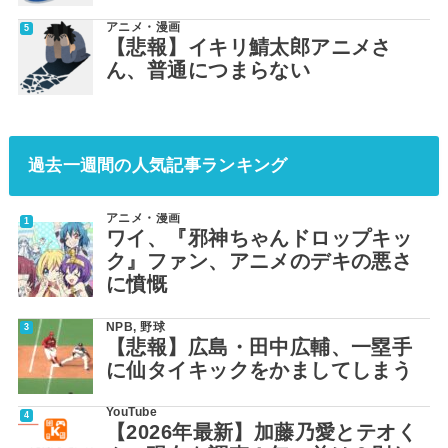
アニメ・漫画
【悲報】イキリ鯖太郎アニメさ
ん、普通につまらない
過去一週間の人気記事ランキング
アニメ・漫画
ワイ、『邪神ちゃんドロップキッ
ク』ファン、アニメのデキの悪さ
に憤慨
NPB
,
野球
【悲報】広島・田中広輔、一塁手
に仙タイキックをかましてしまう
YouTube
【2026年最新】加藤乃愛とテオく