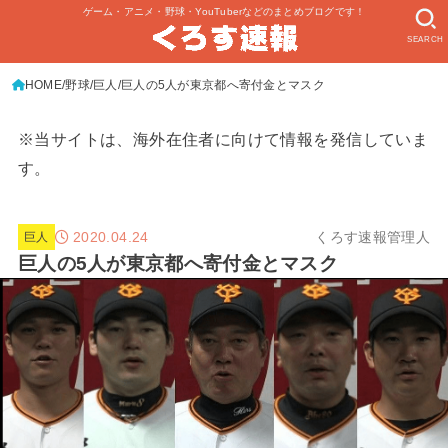
ゲーム・アニメ・野球・YouTuberなどのまとめブログです！
SEARCH
HOME
野球
巨人
巨人の5人が東京都へ寄付金とマスク
※当サイトは、海外在住者に向けて情報を発信していま
す。
2020.04.24
くろす速報管理人
巨人
巨人の5人が東京都へ寄付金とマスク