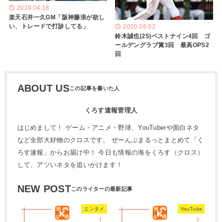
2019.04.18
楽天石井一久GM「阪神藤浪が欲し
い、トレードで打診してる」
2020.06.02
鈴木誠也(25)ベストナイン4回 ゴ
ールデングラブ賞3回 最高OPS2
回
ABOUT US
くろす速報管理人
はじめまして！ ゲーム・アニメ・野球、YouTuberや面白ネタ
など全部大好物のクロスです。 ぜーんぶまるっとまとめて「く
ろす速報」からお届け中！ 今日も情報の海をくろす（クロス）
して、アツいネタを追いかけます！
NEW POST
エンタメ
YouTube