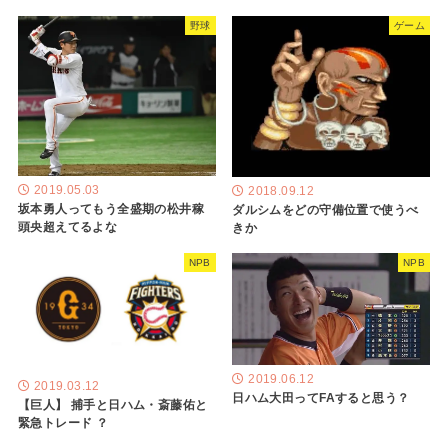
野球
ゲーム
2019.05.03
2018.09.12
坂本勇人ってもう全盛期の松井稼
ダルシムをどの守備位置で使うべ
頭央超えてるよな
きか
NPB
NPB
2019.06.12
2019.03.12
日ハム大田ってFAすると思う？
【巨人】 捕手と日ハム・斎藤佑と
緊急トレード ？