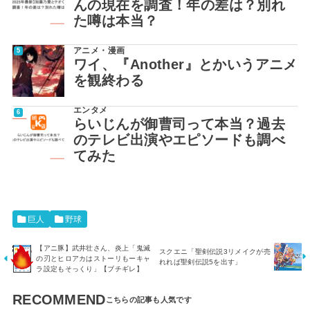
んの現在を調査！年の差は？別れ
た噂は本当？
アニメ・漫画
ワイ、『Another』とかいうアニメ
を観終わる
エンタメ
らいじんが御曹司って本当？過去
のテレビ出演やエピソードも調べ
てみた
巨人
野球
【アニ豚】武井壮さん、炎上「鬼滅
スクエニ「聖剣伝説3リメイクが売
の刃とヒロアカはストーリもーキャ
れれば聖剣伝説5を出す」
ラ設定もそっくり」【ブチギレ】
RECOMMEND