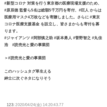
#新型コロナ 対策を行う東京都の医療現場支援のため、
#原辰徳 監督ら5名は総額5千万円を寄付、#巨人 からは
医療用マスク4万枚などを寄贈しました。さらに #東京
コロナ医療支援基金 を設立し、皆さまからも寄付を募
ります。
#ジャイアンツ #阿部慎之助 #坂本勇人 #菅野智之 #丸佳
浩 #読売光と愛の事業団
＞#読売光と愛の事業団
このハッシュタグ草生える
紳士に次ぐネタになりそう
123:
2020/04/24(金) 14:20:43.77