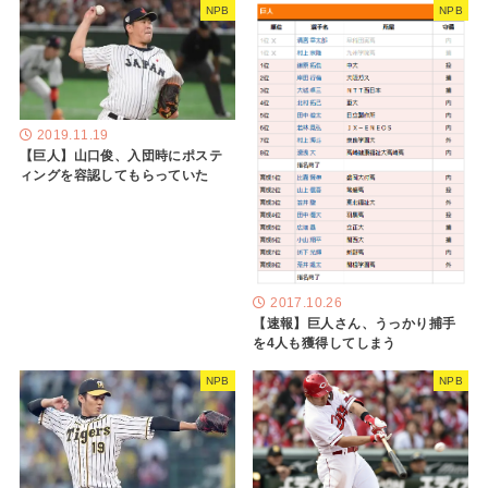
NPB
NPB
2019.11.19
【巨人】山口俊、入団時にポステ
ィングを容認してもらっていた
2017.10.26
【速報】巨人さん、うっかり捕手
を4人も獲得してしまう
NPB
NPB