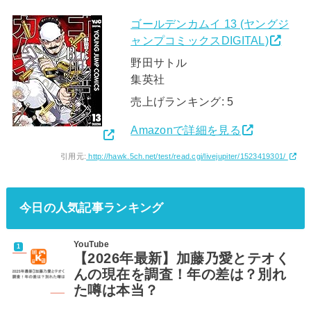
ゴールデンカムイ 13 (ヤングジ
ャンプコミックスDIGITAL)
野田サトル
集英社
売上げランキング: 5
Amazonで詳細を見る
引用元:
http://hawk.5ch.net/test/read.cgi/livejupiter/1523419301/
今日の人気記事ランキング
YouTube
【2026年最新】加藤乃愛とテオく
んの現在を調査！年の差は？別れ
た噂は本当？