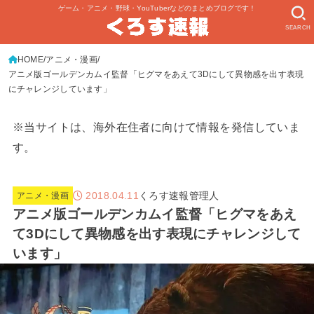
ゲーム・アニメ・野球・YouTuberなどのまとめブログです！
SEARCH
HOME
アニメ・漫画
アニメ版ゴールデンカムイ監督「ヒグマをあえて3Dにして異物感を出す表現
にチャレンジしています」
※当サイトは、海外在住者に向けて情報を発信していま
す。
2018.04.11
くろす速報管理人
アニメ・漫画
アニメ版ゴールデンカムイ監督「ヒグマをあえ
て3Dにして異物感を出す表現にチャレンジして
います」