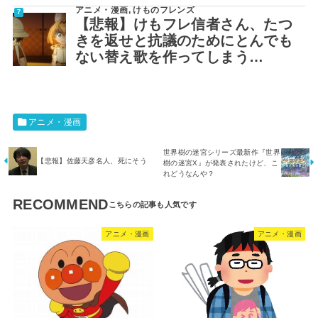
アニメ・漫画
,
けものフレンズ
【悲報】けもフレ信者さん、たつ
きを返せと抗議のためにとんでも
ない替え歌を作ってしまう…
アニメ・漫画
世界樹の迷宮シリーズ最新作『世界
【悲報】佐藤天彦名人、死にそう
樹の迷宮X』が発表されたけど、こ
れどうなんや？
RECOMMEND
アニメ・漫画
アニメ・漫画