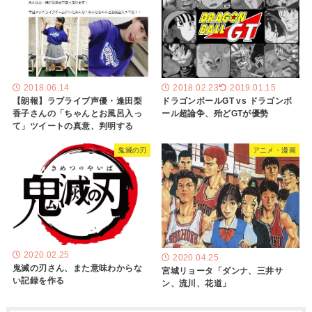
2018.06.14
2018.02.23
2019.01.15
【朗報】ラブライブ声優・逢田梨
ドラゴンボールGT vs ドラゴンボ
香子さんの「ちゃんとお風呂入っ
ール超論争、殆どGTが優勢
て」ツイートの真意、判明する
鬼滅の刃
アニメ・漫画
2020.02.25
2020.04.25
鬼滅の刃さん、また意味わからな
宮城リョータ「ダンナ、三井サ
い記録を作る
ン、流川、花道」