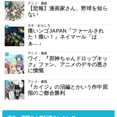
アニメ・漫画
【悲報】漫画家さん、野球を知ら
ない
ネタ・おもしろ
痛いンゴJAPAN「ファールされ
た！痛い！」ネイマール「は
ぁ…」
アニメ・漫画
ワイ、『邪神ちゃんドロップキッ
ク』ファン、アニメのデキの悪さ
に憤慨
アニメ・漫画
『カイジ』の沼編とかいう作中屈
指のご都合勝利