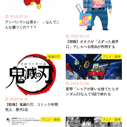
2018.07.31
アンパンマンは君さ♪ ←なんでこ
んな嘘つくの？？？
2018.03.14
【朗報】オタクが「上ずった超早
口」でしゃべる理由が判明する
鬼滅の刃
アニメ・漫画
2019.01.08
富野「シャアが迷いを捨てたらガ
ンダムZZなんて5話で終わる
2020.04.22
【朗報】鬼滅の刃、コミック年間
売上、歴代1位
アニメ・漫画
アニメ・漫画