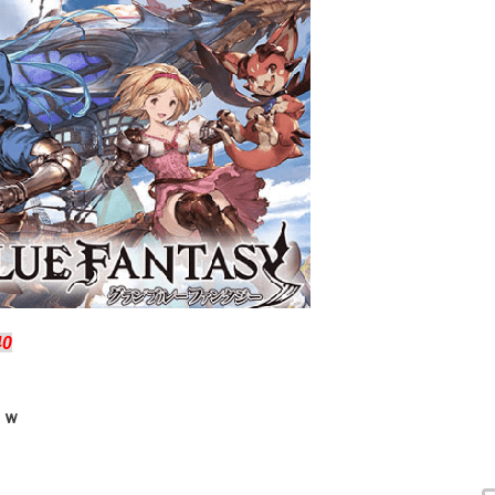
40
ｗｗ