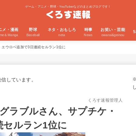
ゲーム・アニメ・野球・YouTuberなどのまとめブログです！
ニメ・漫画
野球
ネタ・おもしろ
時事
お笑い・芸能
S
ime＆Manga
Baseball
neta
News
owarai&geinou
エウロペ追加で3日連続セルラン1位に
発信しています。
くろす速報管理人
グラブルさん、サプチケ・
続セルラン1位に