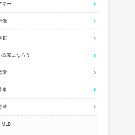
マネー
声優
将棋
小説家になろう
恋愛
時事
野球
MLB