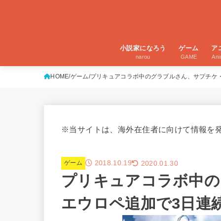
小説家になろう
ゲーム
ア
narou
GAME
An
HOME
ゲーム
プリキュアコラボ中のグラブルさん、サプチケ・
※当サイトは、海外在住者に向けて情報を
2018.10.19
2020.01.30
ゲーム
プリキュアコラボ中の
エウロペ追加で3日連