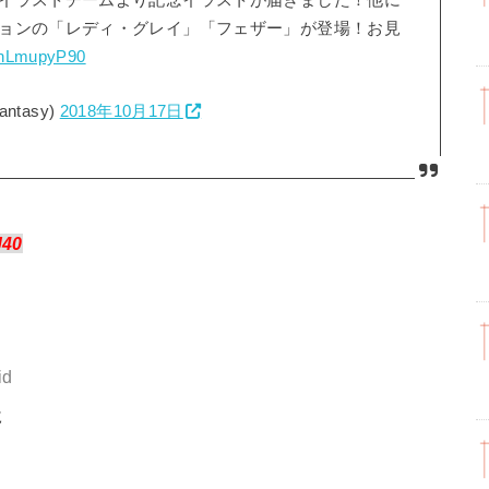
イラストチームより記念イラストが届きました！他に
ョンの「レディ・グレイ」「フェザー」が登場！お見
/UhLmupyP90
ntasy)
2018年10月17日
J40
id
に