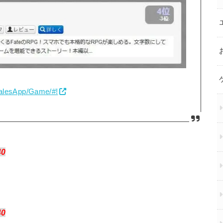
SalesApp/Game/#!
40
40