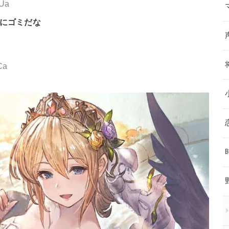
rUa
のにゴミだな
Ca