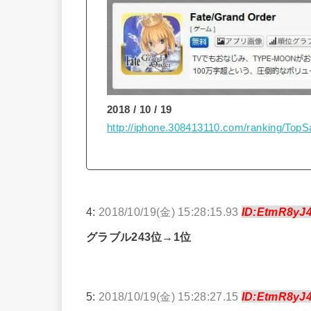
2018 / 10 / 19
http://iphone.308413110.com/ranking/Top
4:
2018/10/19(金) 15:28:15.93
ID:EtmR8yJ
グラブル243位→1位
5:
2018/10/19(金) 15:28:27.15
ID:EtmR8yJ