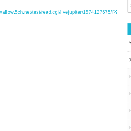
swallow.5ch.net/test/read.cgi/livejupiter/1574127675/