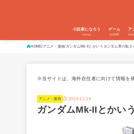
小説家になろう
ゲーム
ア
narou
GAME
An
HOME
アニメ・漫画
ガンダムMk-IIとかいうガンダム界の恥さ
※当サイトは、海外在住者に向けて情報を
2019.11.19
アニメ・漫画
ガンダムMk-IIとか