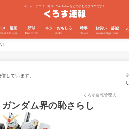
ゲーム・アニメ・野球・YouTuberなどのまとめブログです！
ニメ・漫画
野球
ネタ・おもしろ
時事
お笑い・芸能
S
ime＆Manga
Baseball
neta
News
owarai&geinou
らし
発信しています。
くろす速報管理人
いうガンダム界の恥さらし