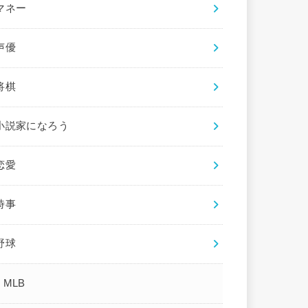
マネー
声優
将棋
小説家になろう
恋愛
時事
野球
MLB