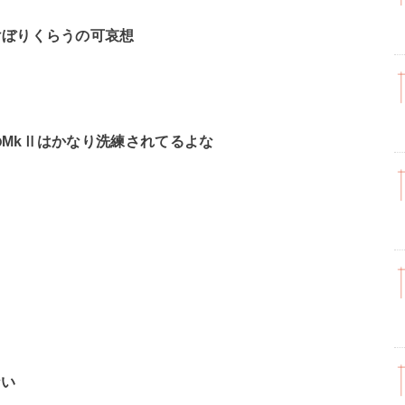
けぼりくらうの可哀想
MkⅡはかなり洗練されてるよな
ない