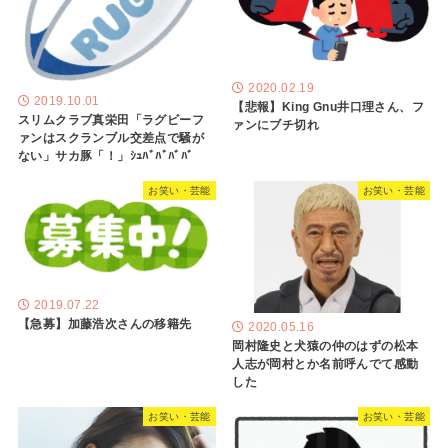
2020.02.19
2019.10.01
【悲報】King Gnu井口理さん、フ
スリムクラブ真栄田「ラグビーフ
ァンにブチ切れ
ァンはスクランブル交差点で騒が
ない」サカ豚「！」ｼｭﾊﾞﾊﾞﾊﾞﾊﾞ
お笑い・芸能
お笑い・芸能
2019.07.22
【急募】加藤浩次さんの移籍先
2020.05.16
岡村隆史と犬猿の仲のはずの松本
人志が岡村とか名前呼んでて感動
した
お笑い・芸能
お笑い・芸能