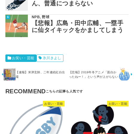
ん、普通につまらない
NPB
,
野球
【悲報】広島・田中広輔、一塁手
に仙タイキックをかましてしまう
お笑い・芸能
氷川きよし
【速報】米津玄師、二年連続紅白出
【悲報】2019年冬アニメ「面白か
場
ったねー！」という声が上がらない
RECOMMEND
お笑い・芸能
お笑い・芸能