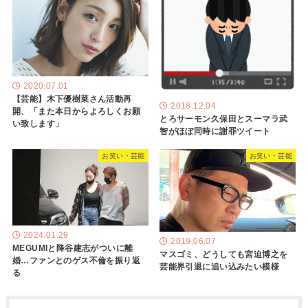
2020.07.01
【芸能】木下優樹菜さん活動再
2018.12.04
開、「また本日からよろしくお願
とろサーモン久保田とスーマラ武
い致します」
智がほぼ同時に謝罪ツイート
お笑い・芸能
お笑い・芸能
2024.01.29
2019.06.07
MEGUMIと降谷建志がついに離
マスゴミ、どうしても宮迫博之を
婚…ファンとのゲス不倫を振り返
芸能界引退に追い込みたい模様
る