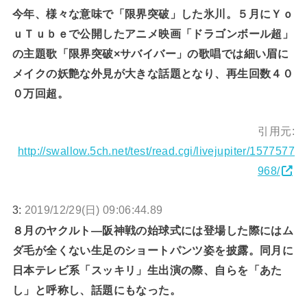
今年、様々な意味で「限界突破」した氷川。５月にＹｏ
ｕＴｕｂｅで公開したアニメ映画「ドラゴンボール超」
の主題歌「限界突破×サバイバー」の歌唱では細い眉に
メイクの妖艶な外見が大きな話題となり、再生回数４０
０万回超。
引用元:
http://swallow.5ch.net/test/read.cgi/livejupiter/1577577
968/
3:
2019/12/29(日) 09:06:44.89
８月のヤクルト―阪神戦の始球式には登場した際にはム
ダ毛が全くない生足のショートパンツ姿を披露。同月に
日本テレビ系「スッキリ」生出演の際、自らを「あた
し」と呼称し、話題にもなった。