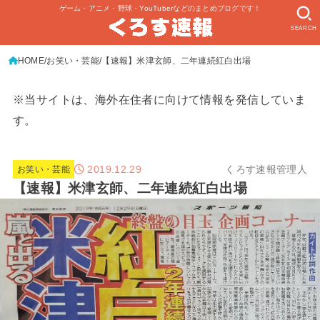
ゲーム・アニメ・野球・YouTuberなどのまとめブログです！
SEARCH
HOME
お笑い・芸能
【速報】米津玄師、二年連続紅白出場
※当サイトは、海外在住者に向けて情報を発信していま
す。
2019.12.29
くろす速報管理人
お笑い・芸能
【速報】米津玄師、二年連続紅白出場