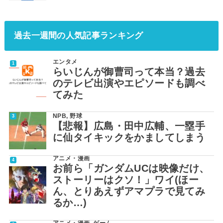
過去一週間の人気記事ランキング
エンタメ
らいじんが御曹司って本当？過去
のテレビ出演やエピソードも調べ
てみた
NPB
,
野球
【悲報】広島・田中広輔、一塁手
に仙タイキックをかましてしまう
アニメ・漫画
お前ら「ガンダムUCは映像だけ、
ストーリーはクソ！」ワイ(ほー
ん、とりあえずアマプラで見てみ
るか…)
アニメ・漫画
,
ゲーム