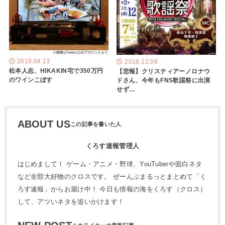
2019.04.13
2018.12.06
松本人志、HIKAKIN宅で350万円
【悲報】クリスティアーノロナウ
のワインこぼす
ドさん、今年もFNS歌謡祭に出演
せず…
ABOUT US
くろす速報管理人
はじめまして！ ゲーム・アニメ・野球、YouTuberや面白ネタ
など全部大好物のクロスです。 ぜーんぶまるっとまとめて「く
ろす速報」からお届け中！ 今日も情報の海をくろす（クロス）
して、アツいネタを追いかけます！