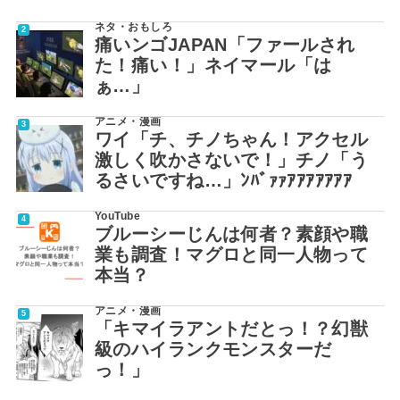
ネタ・おもしろ
痛いンゴJAPAN「ファールされ
た！痛い！」ネイマール「は
ぁ…」
アニメ・漫画
ワイ「チ、チノちゃん！アクセル
激しく吹かさないで！」チノ「う
るさいですね…」ﾝﾊﾞｧｧｱｱｱｱｱｱｱ
YouTube
ブルーシーじんは何者？素顔や職
業も調査！マグロと同一人物って
本当？
アニメ・漫画
「キマイラアントだとっ！？幻獣
級のハイランクモンスターだ
っ！」