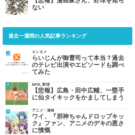
【悲報】漫画家さん、野球を知ら
ない
過去一週間の人気記事ランキング
エンタメ
らいじんが御曹司って本当？過去
のテレビ出演やエピソードも調べ
てみた
NPB
,
野球
【悲報】広島・田中広輔、一塁手
に仙タイキックをかましてしまう
アニメ・漫画
ワイ、『邪神ちゃんドロップキッ
ク』ファン、アニメのデキの悪さ
に憤慨