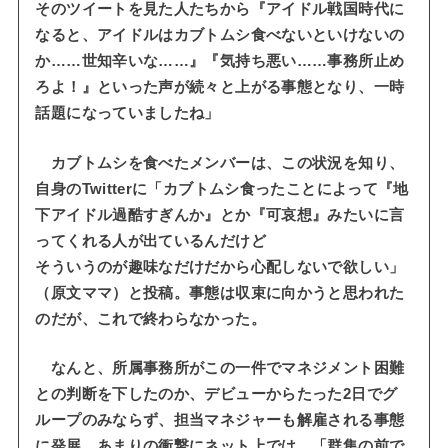
そのツイートを見た人たちから『アイドル戦国時代に
なると、アイドルはカブトムシ食べないといけないの
か……世知辛いな……』『気持ち悪い……事務所止め
ろよ！』といった声が続々と上がる事態となり、一時
話題になっていましたね」
カブトムシを食べたメンバーは、この状況を知り、
自身のTwitterに「カブトムシ食ったことによって『地
下アイドル過酷すぎんか』とか『可哀想』みたいに言
ってくれる人が出ているんだけど
そういうのが趣味なだけだから心配しないで欲しい」
（原文ママ）と投稿。事態は収束に向かうと思われた
のだが、これで終わらなかった。
なんと、所属事務所がこの一件でマネジメント困難
との判断を下したのか、デビューからたった2日でグ
ループのみならず、担当マネジャーも解雇される事態
に発展。あまりの衝撃にネット上では、「群集の前で