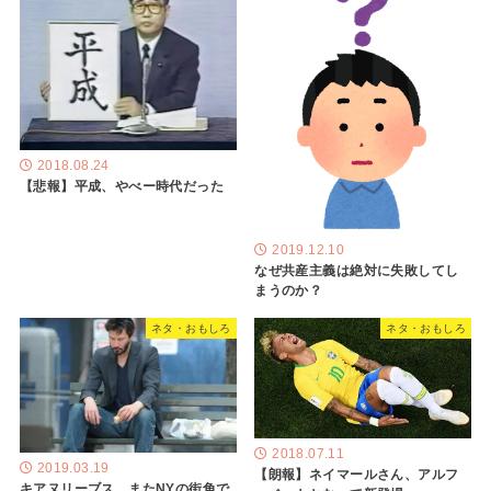
2018.08.24
【悲報】平成、やべー時代だった
2019.12.10
なぜ共産主義は絶対に失敗してし
まうのか？
ネタ・おもしろ
ネタ・おもしろ
2018.07.11
2019.03.19
【朗報】ネイマールさん、アルフ
キアヌリーブス、またNYの街角で