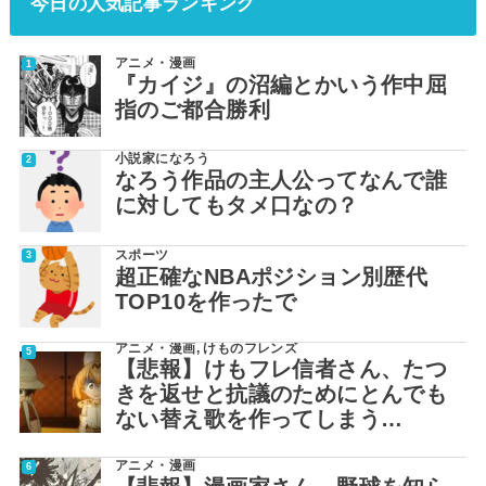
今日の人気記事ランキング
アニメ・漫画
『カイジ』の沼編とかいう作中屈
指のご都合勝利
小説家になろう
なろう作品の主人公ってなんで誰
に対してもタメ口なの？
スポーツ
超正確なNBAポジション別歴代
TOP10を作ったで
アニメ・漫画
,
けものフレンズ
【悲報】けもフレ信者さん、たつ
きを返せと抗議のためにとんでも
ない替え歌を作ってしまう…
アニメ・漫画