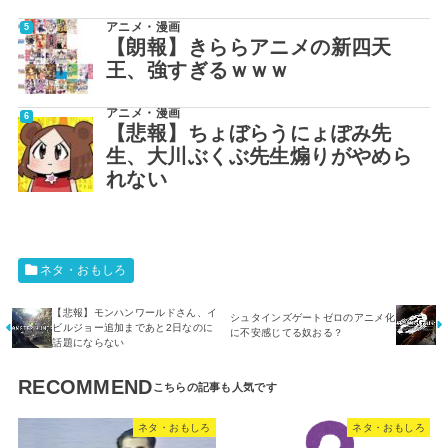
アニメ・漫画
【朗報】きららアニメの新四天
王、強すぎるｗｗｗ
アニメ・漫画
【悲報】ちょぼらうにょぽみ先
生、大川ぶくぶ先生煽りがやめら
れない
ネタ・おもしろ
【悲報】モンハンワールドさん、イ
シュタインズゲートゼロのアニメ化
ビルジョー追加まであと2日なのに
に不安感じてる奴おる？
話題にならない
RECOMMEND
ネタ・おもしろ
ネタ・おもしろ