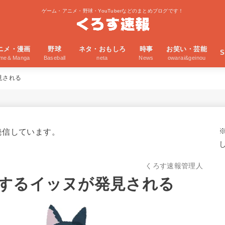
ゲーム・アニメ・野球・YouTuberなどのまとめブログです！
ニメ・漫画
野球
ネタ・おもしろ
時事
お笑い・芸能
S
ime＆Manga
Baseball
neta
News
owarai&geinou
見される
発信しています。
くろす速報管理人
するイッヌが発見される