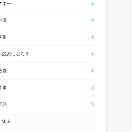
マネー
声優
将棋
小説家になろう
恋愛
時事
野球
MLB