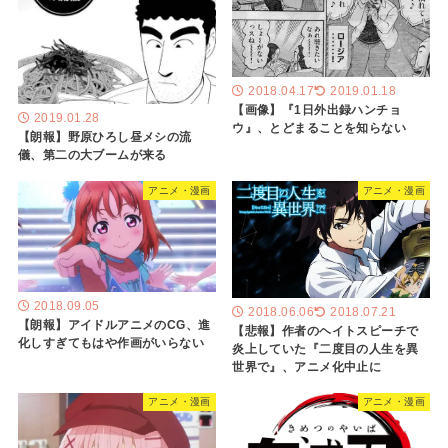
2018.04.17
2019.01.18
【画像】『1日外出録ハンチョ
2019.01.28
ウ』、とどまることを知らない
【朗報】野原ひろし昼メシの流
儀、第二の大ブームが来る
アニメ・漫画
アニメ・漫画
2018.09.05
2018.06.06
2018.07.21
【朗報】アイドルアニメのCG、進
【悲報】作者のヘイトスピーチで
化しすぎてもはや作画がいらない
炎上していた『二度目の人生を異
世界で』、アニメ化中止に
アニメ・漫画
アニメ・漫画