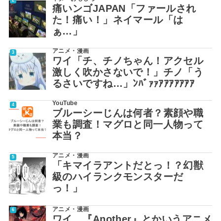
痛いンゴJAPAN「ファールされ
た！痛い！」ネイマール「は
ぁ…」
アニメ・漫画
ワイ「チ、チノちゃん！アクセル
激しく吹かさないで！」チノ「う
るさいですね…」ﾝﾊﾞｧｧｱｱｱｱｱｱｱ
YouTube
ブルーシーじんは何者？素顔や職
業も調査！マグロと同一人物って
本当？
アニメ・漫画
「キマイラアントだとっ！？幻獣
級のハイランクモンスターだ
っ！」
アニメ・漫画
ワイ、『Another』とかいうアニメ