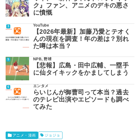
ク』ファン、アニメのデキの悪さ
に憤慨
YouTube
【2026年最新】加藤乃愛とテオく
んの現在を調査！年の差は？別れ
た噂は本当？
NPB
,
野球
【悲報】広島・田中広輔、一塁手
に仙タイキックをかましてしまう
エンタメ
らいじんが御曹司って本当？過去
のテレビ出演やエピソードも調べ
てみた
アニメ・漫画
ジョジョ