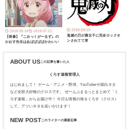
2019.09.10
2018.05.14
2019.07.21
鬼滅の刃が腐女子に完全ロックオ
【画像】『こみっくがーるず』の
ンされてて草
かおす先生はあばばばばかわいい
ABOUT US
くろす速報管理人
はじめまして！ ゲーム・アニメ・野球、YouTuberや面白ネタ
など全部大好物のクロスです。 ぜーんぶまるっとまとめて「く
ろす速報」からお届け中！ 今日も情報の海をくろす（クロス）
して、アツいネタを追いかけます！
NEW POST