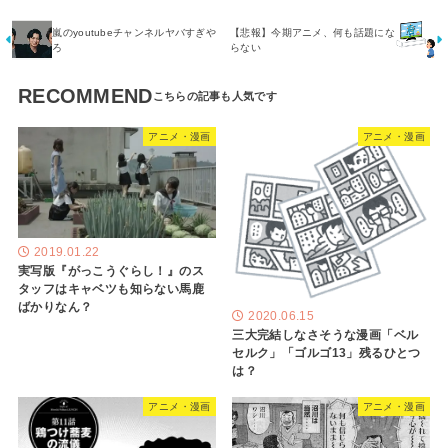
嵐のyoutubeチャンネルヤバすぎや
【悲報】今期アニメ、何も話題にな
ろ
らない
RECOMMEND
アニメ・漫画
アニメ・漫画
2019.01.22
実写版『がっこうぐらし！』のス
タッフはキャベツも知らない馬鹿
ばかりなん？
2020.06.15
三大完結しなさそうな漫画「ベル
セルク」「ゴルゴ13」残るひとつ
は？
アニメ・漫画
アニメ・漫画