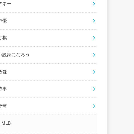
マネー
声優
将棋
小説家になろう
恋愛
時事
野球
MLB