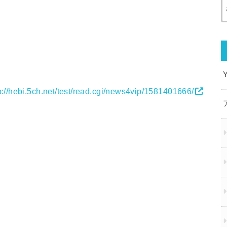
p://hebi.5ch.net/test/read.cgi/news4vip/1581401666/