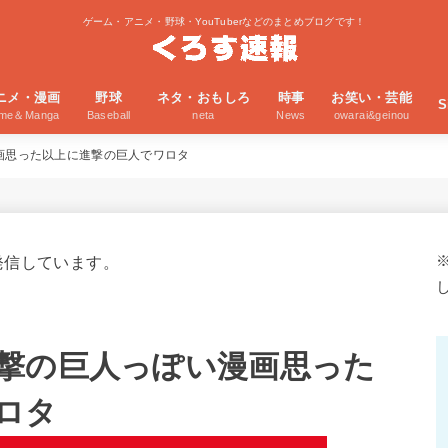
ゲーム・アニメ・野球・YouTuberなどのまとめブログです！
ニメ・漫画
野球
ネタ・おもしろ
時事
お笑い・芸能
S
ime＆Manga
Baseball
neta
News
owarai&geinou
画思った以上に進撃の巨人でワロタ
発信しています。
撃の巨人っぽい漫画思った
ロタ