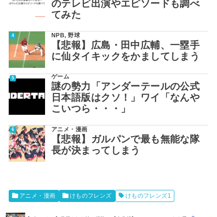
のテレビ出演やエピソードも調べ
てみた
NPB
,
野球
【悲報】広島・田中広輔、一塁手
に仙タイキックをかましてしまう
ゲーム
謎の勢力「アンダーテールの公式
日本語版はクソ！」ワイ「なんや
こいつら・・・」
アニメ・漫画
【悲報】ガルパンで最も無能な隊
長が決まってしまう
アニメ・漫画
けものフレンズ
けものフレンズ1