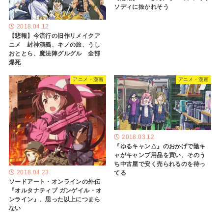
ソディに抜かれそう
2018.04.12
【悲報】今流行の旧作リメイクア
ニメ 封神演義、キノの旅、うし
おととら、魔法陣グルグル 全部
爆死
アニメ・漫画
アニメ・漫画
2018.03.12
『ゆるキャン△』のおかげで陰キ
ャがキャンプ用品を買い、そのう
ち中古屋で安く売られるのを待っ
てる
2018.04.23
ソードアート・オンラインの外伝
『オルタナティブ ガンゲイル・オ
ンライン』、思った以上につまら
ない