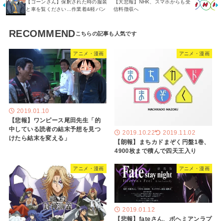
【ゴーンさん】保釈された時の服装
【大悲報】NHK、スマホからも受
と車を覧ください…作業着&軽バン
信料徴収へ
RECOMMEND
アニメ・漫画
アニメ・漫画
2019.01.10
【悲報】ワンピース尾田先生「的
中している読者の結末予想を見つ
2019.10.22
2019.11.02
けたら結末を変える」
【朗報】まちカドまぞく円盤1巻、
4900枚まで積んで四天王入り
アニメ・漫画
アニメ・漫画
2019.01.12
【悲報】fateさん、ボヘミアンラプ