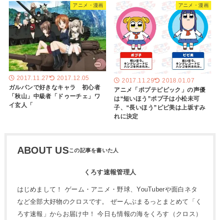
アニメ・漫画
アニメ・漫画
2017.11.27
2017.12.05
2017.11.29
2018.01.07
ガルパンで好きなキャラ 初心者
アニメ「ポプテピピック」の声優
「秋山」中級者「ドゥーチェ」ワ
は“短いほう”ポプ子は小松未可
イ玄人「
子、“長いほう”ピピ美は上坂すみ
れに決定
ABOUT US
くろす速報管理人
はじめまして！ ゲーム・アニメ・野球、YouTuberや面白ネタ
など全部大好物のクロスです。 ぜーんぶまるっとまとめて「く
ろす速報」からお届け中！ 今日も情報の海をくろす（クロス）