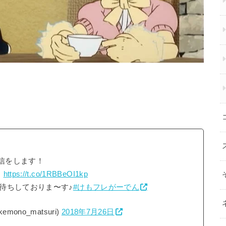
配信をします！
！
https://t.co/1RBBeOI1kp
待ちしておりま〜す♪
#けもフレがーでん
no_matsuri)
2018年7月26日