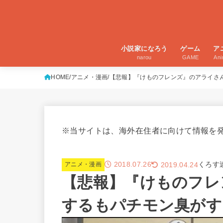
小説家になろう
ゲーム
ア
narou
GAME
An
HOME
アニメ・漫画
【悲報】『けものフレンズ』のアライさ
※当サイトは、海外在住者に向けて情報を
2018.07.26
くろす
2019.04.24
アニメ・漫画
【悲報】『けものフレ
するもパチモン臭がす