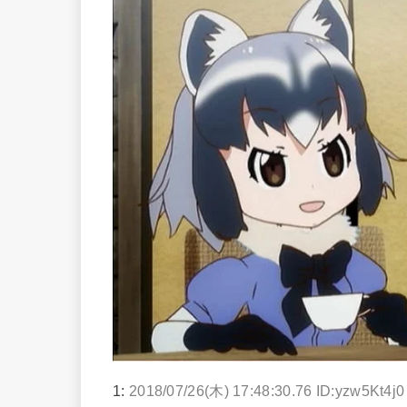
1:
2018/07/26(木) 17:48:30.76 ID:yzw5Kt4j0