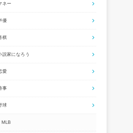
マネー
声優
将棋
小説家になろう
恋愛
時事
野球
MLB