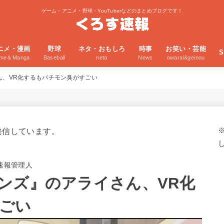
ゲーム・アニメ・野球・YouTuberなどのまとめブログです！
ニメ・漫画
野球
ネタ・おもしろ
時事
お笑い・芸能
S
ime＆Manga
Baseball
neta
News
owarai&geinou
ん、VR化するもパチモン臭がすごい
発信しています。
速報管理人
ンズ』のアライさん、VR化
ごい