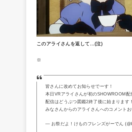
このアライさんを返して…(泣)
※
皆さんに改めてお知らせでーす！
本日VRアライさんが初のSHOWROOM
配信はどうぶつ図鑑2終了後に始まります
みなさんからのアライさんへのコメントお
— お祭だよ！けものフレンズがーでん (@kemo