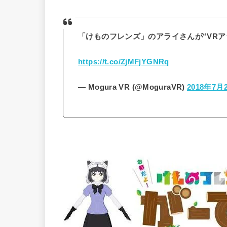
「けものフレンズ」のアライさんが“VRアライさ
https://t.co/ZjMFjYGNRq
— Mogura VR (@MoguraVR)
2018年7月