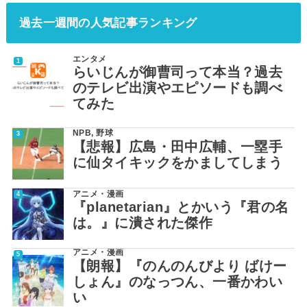
過去一週間の人気記事ランキング
エンタメ
らいじんが御曹司って本当？過去
のテレビ出演やエピソードも調べ
てみた
NPB
,
野球
【悲報】広島・田中広輔、一塁手
に仙タイキックをかましてしまう
アニメ・漫画
『planetarian』とかいう『君の名
は。』に潰された傑作
アニメ・漫画
【朗報】『のんのんびより ばけー
しょん』のなっつん、一番かわい
い