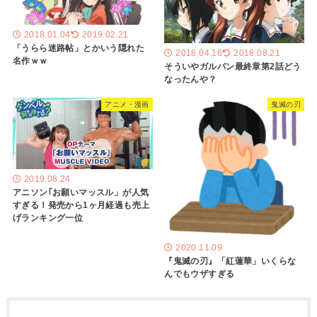
2018.01.04
2019.02.21
「うらら迷路帖」とかいう隠れた
2018.04.16
2018.08.21
名作ｗｗ
そういやガルパン最終章第2話どう
なったんや？
アニメ・漫画
鬼滅の刃
2019.08.24
アニソン｢お願いマッスル」が人気
すぎる！発売から1ヶ月経過も売上
げランキング一位
2020.11.09
『鬼滅の刃』「紅蓮華」いくらな
んでもウザすぎる