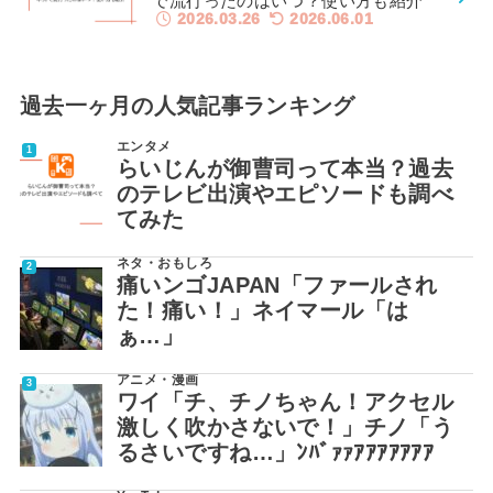
で流行ったのはいつ？使い方も紹介
2026.03.26
2026.06.01
過去一ヶ月の人気記事ランキング
エンタメ
らいじんが御曹司って本当？過去
のテレビ出演やエピソードも調べ
てみた
ネタ・おもしろ
痛いンゴJAPAN「ファールされ
た！痛い！」ネイマール「は
ぁ…」
アニメ・漫画
ワイ「チ、チノちゃん！アクセル
激しく吹かさないで！」チノ「う
るさいですね…」ﾝﾊﾞｧｧｱｱｱｱｱｱｱ