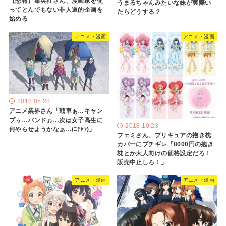
【悲報】集英社さん、漫画家を使
うまるちゃんみたいな妹が実際い
ってとんでもない非人道的企画を
たらどうする？
始める
アニメ・漫画
アニメ・漫画
2018.05.28
アニメ業界さん「戦車ぁ…キャン
プぅ…バンドぉ…次は女子高生に
2018.10.23
何やらせようかなぁ…(ﾆﾁｬｧ)」
フェミさん、プリキュアの抱き枕
カバーにブチギレ「8000円の抱き
枕とか大人向けの価格設定だろ！
販売中止しろ！」
アニメ・漫画
アニメ・漫画