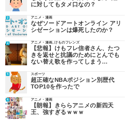
に対してもタメ口なの？
アニメ・漫画
なぜソードアートオンライン アリ
シゼーションは爆死したのか？
アニメ・漫画
,
けものフレンズ
【悲報】けもフレ信者さん、たつ
きを返せと抗議のためにとんでも
ない替え歌を作ってしまう…
スポーツ
超正確なNBAポジション別歴代
TOP10を作ったで
アニメ・漫画
【朗報】きららアニメの新四天
王、強すぎるｗｗｗ