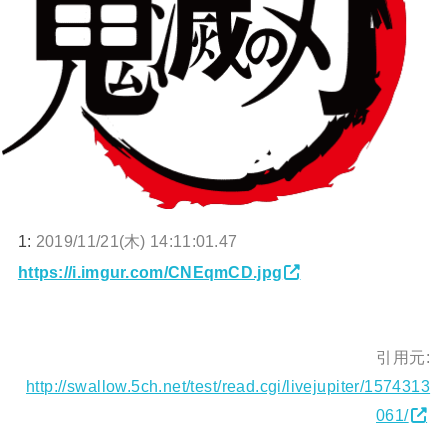
1:
2019/11/21(木) 14:11:01.47
https://i.imgur.com/CNEqmCD.jpg
引用元:
http://swallow.5ch.net/test/read.cgi/livejupiter/1574313
061/