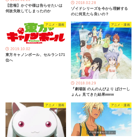
2018.02.28
【悲報】かぐや様は告らせたいは
ゾイドシリーズを今から理解する
何故失敗してしまったのか
のに何見たら良いの？
アニメ・漫画
アニメ・漫画
2019.10.02
東方キャノンボール、セルラン171
位へ
2018.08.29
『劇場版 のんのんびより ばけーし
ょん』見てきた結果www
アニメ・漫画
アニメ・漫画