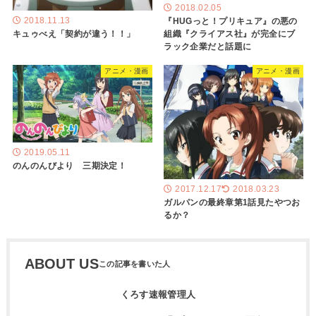
2018.02.05
『HUGっと！プリキュア』の悪の
2018.11.13
組織『クライアス社』が完全にブ
キュゥべえ「契約が違う！！」
ラック企業だと話題に
アニメ・漫画
アニメ・漫画
2019.05.11
のんのんびより 三期決定！
2017.12.17
2018.03.23
ガルパンの最終章第1話見たやつお
るか？
ABOUT US
くろす速報管理人