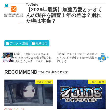
YouTube
【2026年最新】加藤乃愛とテオく
んの現在を調査！年の差は？別れ
た噂は本当？
アニメ・漫画
鬼滅の刃
【悲報】「ダルビッシュさんは
【悲報】ツイッターで「一斉に呟い
YouTubeで稼いだお金は寄付され
てトレンドを操作」するのが流行っ
たらどうですか？」ダルビ「激怒」
てしまう
RECOMMEND
アニメ・漫画
アニメ・漫画
2019.01.23