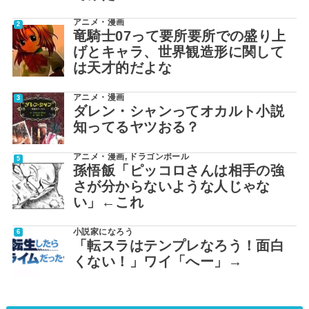
アニメ・漫画
竜騎士07って要所要所での盛り上
げとキャラ、世界観造形に関して
は天才的だよな
アニメ・漫画
ダレン・シャンってオカルト小説
知ってるヤツおる？
アニメ・漫画
,
ドラゴンボール
孫悟飯「ピッコロさんは相手の強
さが分からないような人じゃな
い」←これ
小説家になろう
「転スラはテンプレなろう！面白
くない！」ワイ「へー」→