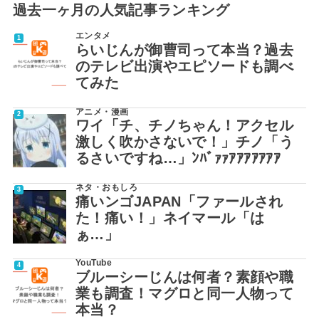
過去一ヶ月の人気記事ランキング
エンタメ
らいじんが御曹司って本当？過去
のテレビ出演やエピソードも調べ
てみた
アニメ・漫画
ワイ「チ、チノちゃん！アクセル
激しく吹かさないで！」チノ「う
るさいですね…」ﾝﾊﾞｧｧｱｱｱｱｱｱｱ
ネタ・おもしろ
痛いンゴJAPAN「ファールされ
た！痛い！」ネイマール「は
ぁ…」
YouTube
ブルーシーじんは何者？素顔や職
業も調査！マグロと同一人物って
本当？