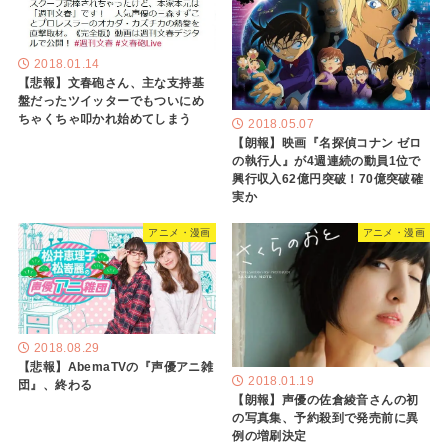
2018.01.14
【悲報】文春砲さん、主な支持基
盤だったツイッターでもついにめ
ちゃくちゃ叩かれ始めてしまう
2018.05.07
【朗報】映画『名探偵コナン ゼロ
の執行人』が4週連続の動員1位で
興行収入62億円突破！70億突破確
実か
アニメ・漫画
アニメ・漫画
2018.08.29
【悲報】AbemaTVの『声優アニ雑
2018.01.19
団』、終わる
【朗報】声優の佐倉綾音さんの初
の写真集、予約殺到で発売前に異
例の増刷決定