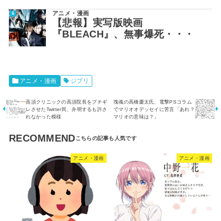
アニメ・漫画
【悲報】実写版映画
『BLEACH』、無事爆死・・・
アニメ・漫画
ジブリ
高須クリニックの高須院長をブチギ
塊魂の高橋慶太氏、電撃PSコラム
レさせたTwitter民、弁明するも許さ
でマリオオデッセイに苦言「あれ？
れなかった模様
マリオの意味は？」
RECOMMEND
アニメ・漫画
アニメ・漫画