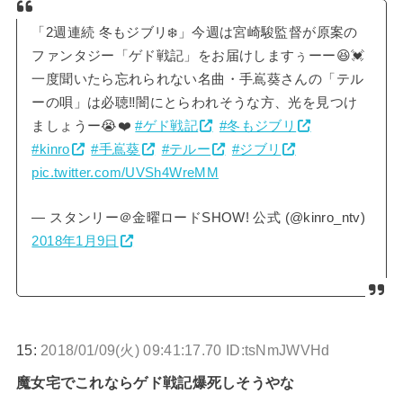
「2週連続 冬もジブリ❄️」今週は宮崎駿監督が原案の
ファンタジー「ゲド戦記」をお届けしますぅーー😆💓
一度聞いたら忘れられない名曲・手嶌葵さんの「テル
ーの唄」は必聴‼️闇にとらわれそうな方、光を見つけ
ましょうー😭❤️
#ゲド戦記
#冬もジブリ
#kinro
#手嶌葵
#テルー
#ジブリ
pic.twitter.com/UVSh4WreMM
— スタンリー＠金曜ロードSHOW! 公式 (@kinro_ntv)
2018年1月9日
15:
2018/01/09(火) 09:41:17.70 ID:tsNmJWVHd
魔女宅でこれならゲド戦記爆死しそうやな