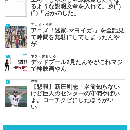
るような説明文章を入れて」彡(ﾟ)
(ﾟ)「おかのした」
アニメ・漫画
アニメ『迷家-マヨイガ-』を全話見
て時間を無駄にしてしまったんや
が
ネタ・おもしろ
デッドプール2見たんやがこれマジ
で神映画やん
野球
【悲報】新庄剛志「名前知らない
けど巨人のセンターの守備やばい
よ。コーチクビにしたほうがい
い」