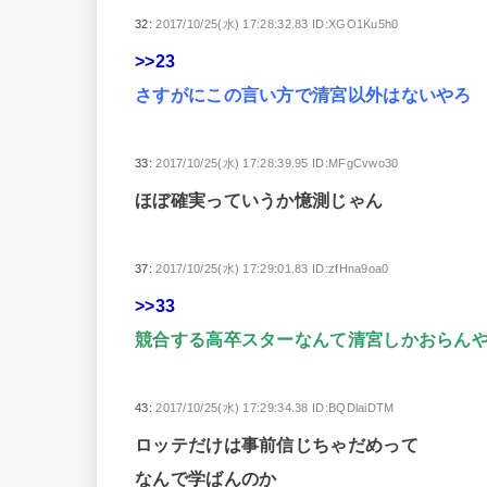
32:
2017/10/25(水) 17:28:32.83 ID:XGO1Ku5h0
>>23
さすがにこの言い方で清宮以外はないやろ
33:
2017/10/25(水) 17:28:39.95 ID:MFgCvwo30
ほぼ確実っていうか憶測じゃん
37:
2017/10/25(水) 17:29:01.83 ID:zfHna9oa0
>>33
競合する高卒スターなんて清宮しかおらん
43:
2017/10/25(水) 17:29:34.38 ID:BQDlaiDTM
ロッテだけは事前信じちゃだめって
なんで学ばんのか