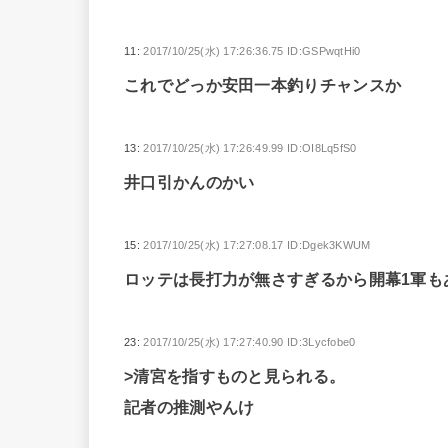
11:
2017/10/25(水) 17:26:36.75 ID:GSPwqtHi0
これでどっか安田一本釣りチャンスか
13:
2017/10/25(水) 17:26:49.99 ID:OI8Lq5fS0
井口引かんのかい
15:
2017/10/25(水) 17:27:08.17 ID:Dgek3KWUM
ロッテは長打力が無さすぎるから開幕1軍も
23:
2017/10/25(水) 17:27:40.90 ID:3Lycfobe0
>清宮を指すものと見られる。
記者の推測やんけ