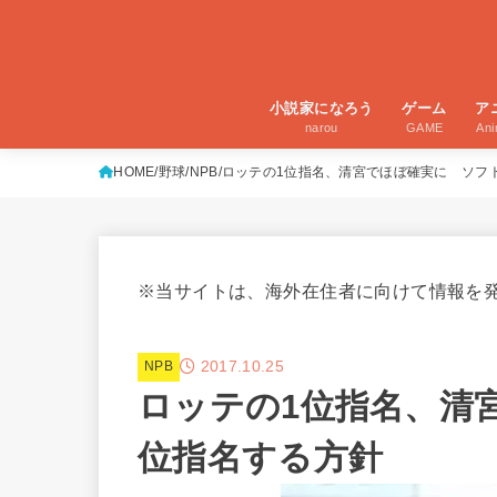
小説家になろう
ゲーム
ア
narou
GAME
An
HOME
野球
NPB
ロッテの1位指名、清宮でほぼ確実に ソフ
※当サイトは、海外在住者に向けて情報を
2017.10.25
NPB
ロッテの1位指名、清
位指名する方針