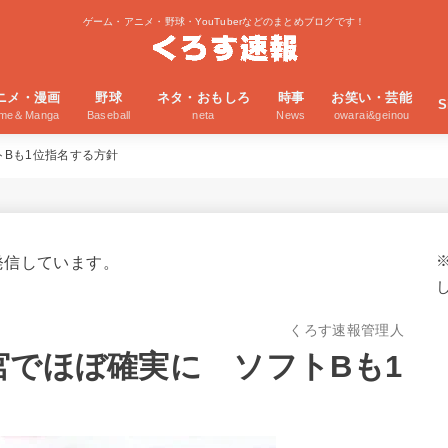
ゲーム・アニメ・野球・YouTuberなどのまとめブログです！
ニメ・漫画
野球
ネタ・おもしろ
時事
お笑い・芸能
S
ime＆Manga
Baseball
neta
News
owarai&geinou
トBも1位指名する方針
発信しています。
くろす速報管理人
宮でほぼ確実に ソフトBも1