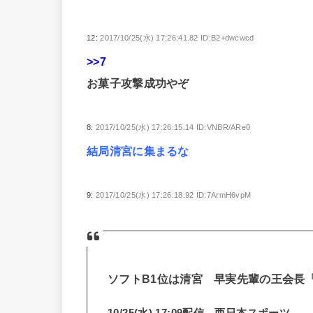
12:
2017/10/25(水) 17:26:41.82 ID:B2+dwcwcd
>>7
お菓子攻撃成功やぞ
8:
2017/10/25(水) 17:26:15.14 ID:VNBR/ARe0
結局清宮に集まるな
9:
2017/10/25(水) 17:26:18.92 ID:7ArmH6vpM
ソフトB1位は清宮 早実先輩の王会長
10/25(水) 17:09配信 西日本スポーツ