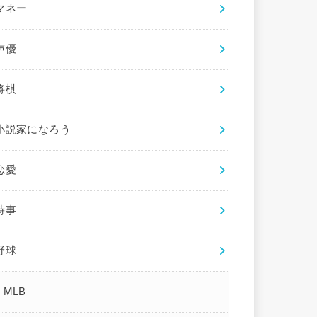
マネー
声優
将棋
小説家になろう
恋愛
時事
野球
MLB