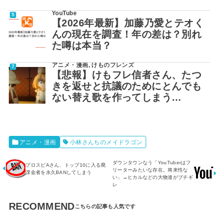
YouTube
【2026年最新】加藤乃愛とテオく
んの現在を調査！年の差は？別れ
た噂は本当？
アニメ・漫画
,
けものフレンズ
【悲報】けもフレ信者さん、たつ
きを返せと抗議のためにとんでも
ない替え歌を作ってしまう…
アニメ・漫画
小林さんちのメイドラゴン
ダウンタウンなう「YouTuberはフ
プロスピAさん、トップ10に入る廃
リーターみたいな存在。将来性な
課金者を永久BANしてしまう
い」→ヒカルなどの大物達がブチギ
レ
RECOMMEND