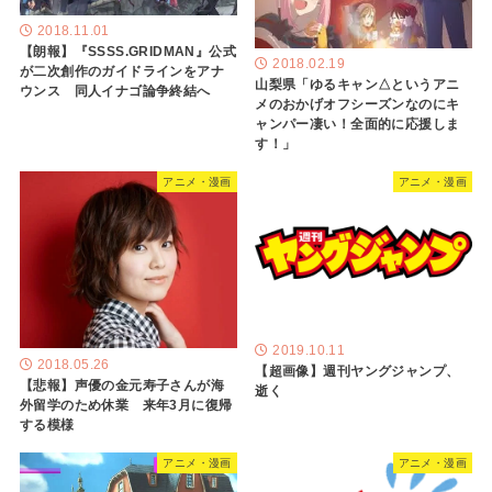
2018.11.01
【朗報】『SSSS.GRIDMAN』公式
2018.02.19
が二次創作のガイドラインをアナ
山梨県「ゆるキャン△というアニ
ウンス 同人イナゴ論争終結へ
メのおかげオフシーズンなのにキ
ャンパー凄い！全面的に応援しま
す！」
アニメ・漫画
アニメ・漫画
2019.10.11
2018.05.26
【超画像】週刊ヤングジャンプ、
【悲報】声優の金元寿子さんが海
逝く
外留学のため休業 来年3月に復帰
する模様
アニメ・漫画
アニメ・漫画