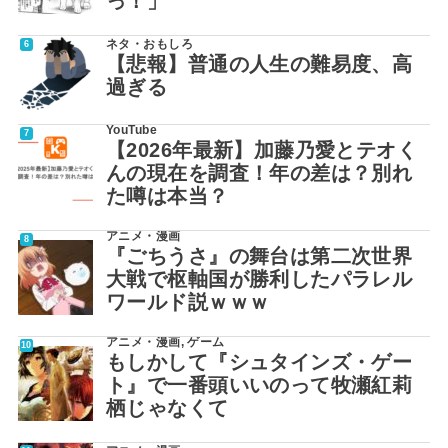
っ！」
ネタ・おもしろ
【悲報】普通の人生の難易度、高
過ぎる
YouTube
【2026年最新】加藤乃愛とテオく
んの現在を調査！年の差は？別れ
た噂は本当？
アニメ・漫画
『ごちうさ』の舞台は第二次世界
大戦で枢軸国が勝利したパラレル
ワールド説ｗｗｗ
アニメ・漫画
,
ゲーム
もしかして『シュタインズ・ゲー
ト』で一番頭いいのって牧瀬紅莉
栖じゃなくて