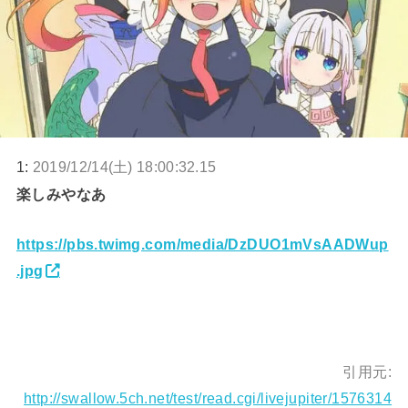
1:
2019/12/14(土) 18:00:32.15
楽しみやなあ
https://pbs.twimg.com/media/DzDUO1mVsAADWup
.jpg
引用元:
http://swallow.5ch.net/test/read.cgi/livejupiter/1576314