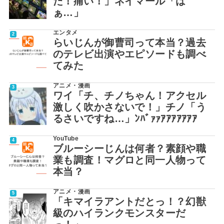
た！痛い！」ネイマール「は
ぁ…」
エンタメ
らいじんが御曹司って本当？過去
のテレビ出演やエピソードも調べ
てみた
アニメ・漫画
ワイ「チ、チノちゃん！アクセル
激しく吹かさないで！」チノ「う
るさいですね…」ﾝﾊﾞｧｧｱｱｱｱｱｱｱ
YouTube
ブルーシーじんは何者？素顔や職
業も調査！マグロと同一人物って
本当？
アニメ・漫画
「キマイラアントだとっ！？幻獣
級のハイランクモンスターだ