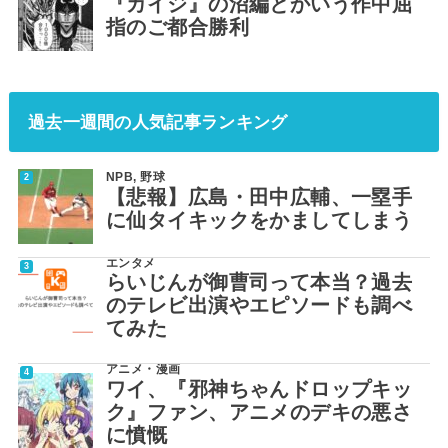
『カイジ』の沼編とかいう作中屈
指のご都合勝利
過去一週間の人気記事ランキング
NPB
,
野球
【悲報】広島・田中広輔、一塁手
に仙タイキックをかましてしまう
エンタメ
らいじんが御曹司って本当？過去
のテレビ出演やエピソードも調べ
てみた
アニメ・漫画
ワイ、『邪神ちゃんドロップキッ
ク』ファン、アニメのデキの悪さ
に憤慨