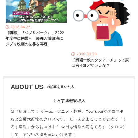
2018.04.25
【朗報】『ジブリパーク』、2022
年度中に開業へ 愛知万博跡地に
ジブリ映画の世界を再現
2020.03.28
「満場一致のクソアニメ」って実
は言うほどないよな？
ABOUT US
くろす速報管理人
はじめまして！ ゲーム・アニメ・野球、YouTuberや面白ネタ
など全部大好物のクロスです。 ぜーんぶまるっとまとめて「く
ろす速報」からお届け中！ 今日も情報の海をくろす（クロス）
して、アツいネタを追いかけます！