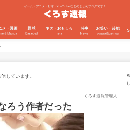
ゲーム・アニメ・野球・YouTuberなどのまとめブログです！
ニメ・漫画
野球
ネタ・おもしろ
時事
お笑い・芸能
S
ime＆Manga
Baseball
neta
News
owarai&geinou
た
発信しています。
くろす速報管理人
なろう作者だった