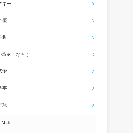
マネー
声優
将棋
小説家になろう
恋愛
時事
野球
MLB