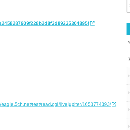
70ba2458287909f228b2d8f3d89235304895f
//eagle.5ch.net/test/read.cgi/livejupiter/1653774393/