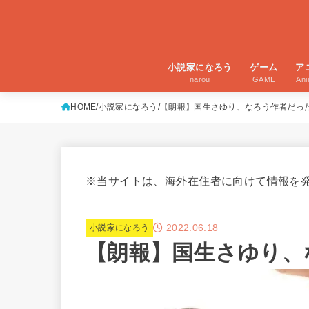
小説家になろう
ゲーム
ア
narou
GAME
An
HOME
小説家になろう
【朗報】国生さゆり、なろう作者だっ
※当サイトは、海外在住者に向けて情報を
2022.06.18
小説家になろう
【朗報】国生さゆり、