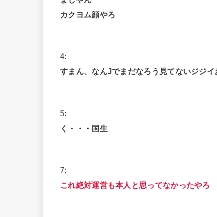
カクヨム顔やろ
4:
すまん、なんJでまだなろう見てないジジイ
5:
く・・・国生
7:
これ絶対運営も本人と思ってなかったやろ