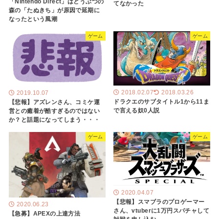
「Nintendo Direct」はどうぶつの
てなかった
森の「たぬきち」が原因で延期に
なったという風潮
ゲーム
ゲーム
2018.02.07
2018.03.26
2019.10.07
ドラクエのサブタイトル1から11ま
【悲報】アズレンさん、コミケ運
で言える奴0人説
営との癒着が酷すぎるのではない
か？と話題になってしまう・・・
ゲーム
ゲーム
2020.04.07
【悲報】スマブラのプロゲーマー
2020.06.23
さん、vtuberに1万円スパチャして
【急募】APEXの上達方法