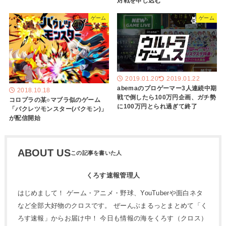
対戦を申し込む
ゲーム
ゲーム
2019.01.20
2019.01.22
abemaのプロゲーマー3人連続中期
2018.10.18
戦で倒したら100万円企画、ガチ勢
コロプラの某○マブラ似のゲーム
に100万円とられ過ぎて終了
「バクレツモンスター(バクモン)」
が配信開始
ABOUT US
くろす速報管理人
はじめまして！ ゲーム・アニメ・野球、YouTuberや面白ネタ
など全部大好物のクロスです。 ぜーんぶまるっとまとめて「く
ろす速報」からお届け中！ 今日も情報の海をくろす（クロス）