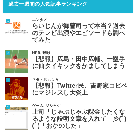
過去一週間の人気記事ランキング
エンタメ
らいじんが御曹司って本当？過去
のテレビ出演やエピソードも調べ
てみた
NPB
,
野球
【悲報】広島・田中広輔、一塁手
に仙タイキックをかましてしまう
ネタ・おもしろ
【悲報】Twitter民、吉野家コピペ
にマジレスし大炎上
ゲーム
,
ソシャゲ
上司「じゃぶじゃぶ課金したくな
るような説明文章を入れて」彡(ﾟ)
(ﾟ)「おかのした」