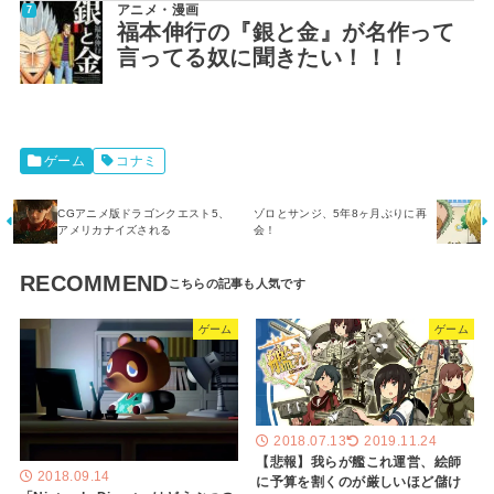
アニメ・漫画
福本伸行の『銀と金』が名作って
言ってる奴に聞きたい！！！
ゲーム
コナミ
CGアニメ版ドラゴンクエスト5、
ゾロとサンジ、5年8ヶ月ぶりに再
アメリカナイズされる
会！
RECOMMEND
ゲーム
ゲーム
2018.07.13
2019.11.24
【悲報】我らが艦これ運営、絵師
2018.09.14
に予算を割くのが厳しいほど儲け