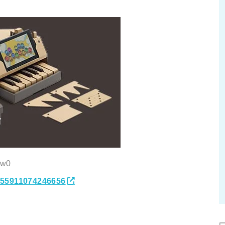
Nw0
5655911074246656