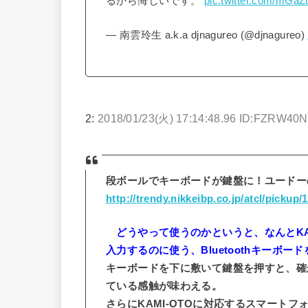
るから悔しいです。
pic.twitter.com/mGa
— 南雲玲生 a.k.a djnagureo (@djnagureo)
2:
2018/01/23(火) 17:14:48.96 ID:FZRW40
段ボールでキーボードが鍵盤に！ユードーの『K
http://trendy.nikkeibp.co.jp/atcl/pickup
どうやって使うのかというと、なんとKA
入力するのに使う、Bluetoothキーボ
キーボードを下に敷いて鍵盤を押すと、確
ている感触が味わえる。
さらにKAMI-OTOに対応するスマート