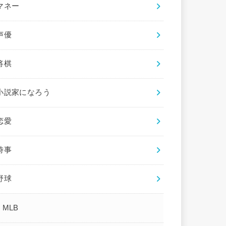
マネー
声優
将棋
小説家になろう
恋愛
時事
野球
MLB