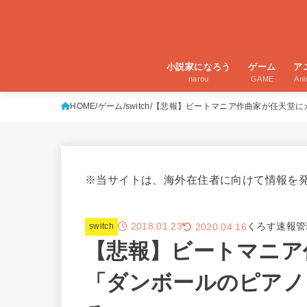
小説家になろう
ゲーム
ア
narou
GAME
An
HOME
ゲーム
switch
【悲報】ビートマニア作曲家が任天堂に
※当サイトは、海外在住者に向けて情報を
2018.01.23
くろす速報管
2020.04.16
switch
【悲報】ビートマニア
「ダンボールのピアノ