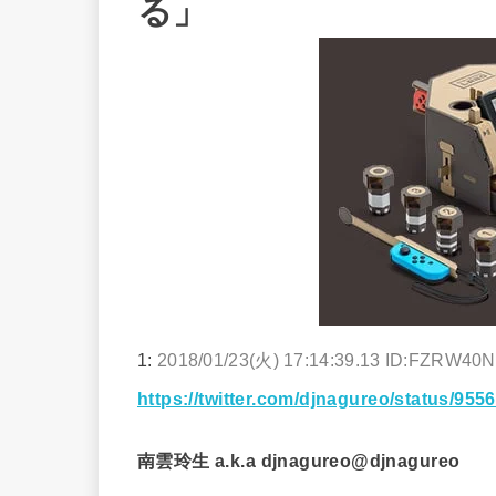
る」
1:
2018/01/23(火) 17:14:39.13 ID:FZRW40
https://twitter.com/djnagureo/status/95
南雲玲生 a.k.a djnagureo@djnagureo