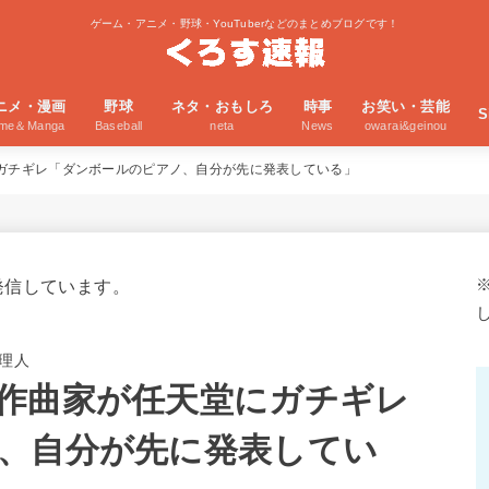
ゲーム・アニメ・野球・YouTuberなどのまとめブログです！
ニメ・漫画
野球
ネタ・おもしろ
時事
お笑い・芸能
S
ime＆Manga
Baseball
neta
News
owarai&geinou
ガチギレ「ダンボールのピアノ、自分が先に発表している」
発信しています。
理人
作曲家が任天堂にガチギレ
、自分が先に発表してい