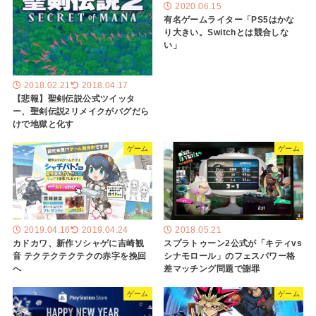
2020.06.15
有名ゲームライター「PS5はかな
り大きい。Switchとは競合しな
い」
2018.02.21
2018.04.17
【悲報】聖剣伝説公式ツイッタ
ー、聖剣伝説2リメイクがバグだら
けで地獄と化す
ゲーム
ゲーム
2018.05.21
2019.04.16
2019.04.24
スプラトゥーン2公式が「キティvs
カドカワ、新作ソシャゲに吉崎観
シナモロール」のフェスパワー格
音 テクテクテクテクの赤字を挽回
差マッチング問題で謝罪
へ
ゲーム
ゲーム