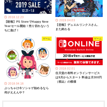
2018.12.23
2019.04.03
【朗報】PS StoreでHappy New
【悲報】デュエルリンクスさん、
Yearセール開始！売り切れないう
また終わる
ちに急げ！
ゲーム
ゲーム
2018.02.01
任天堂の有料オンラインサービス
は9月からスタート 料金は月300円
（税込）の模様
2018.04.16
ぶっちゃけ今ソシャゲ始めるなら
何がええんや？