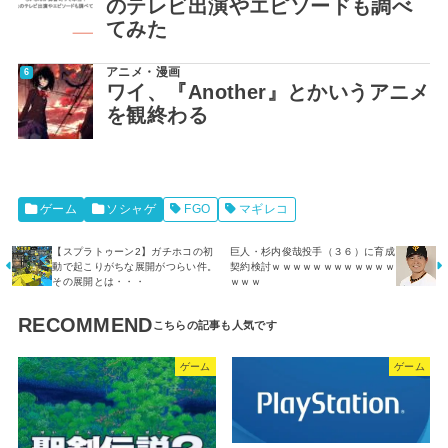
のテレビ出演やエピソードも調べ
てみた
アニメ・漫画
ワイ、『Another』とかいうアニメ
を観終わる
ゲーム
ソシャゲ
FGO
マギレコ
【スプラトゥーン2】ガチホコの初
巨人・杉内俊哉投手（３６）に育成
動で起こりがちな展開がつらい件。
契約検討ｗｗｗｗｗｗｗｗｗｗｗｗ
その展開とは・・・
ｗｗｗ
RECOMMEND
ゲーム
ゲーム