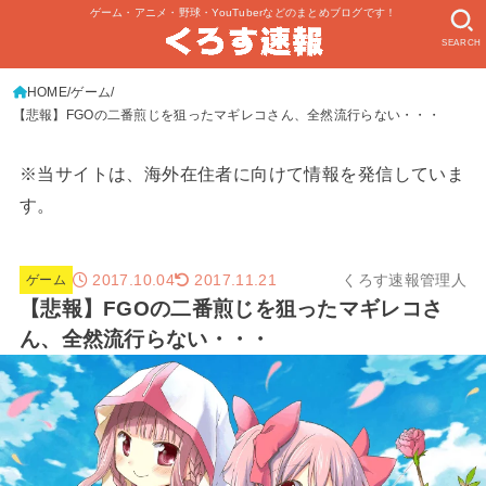
ゲーム・アニメ・野球・YouTuberなどのまとめブログです！
SEARCH
HOME
ゲーム
【悲報】FGOの二番煎じを狙ったマギレコさん、全然流行らない・・・
※当サイトは、海外在住者に向けて情報を発信していま
す。
2017.10.04
くろす速報管理人
2017.11.21
ゲーム
【悲報】FGOの二番煎じを狙ったマギレコさ
ん、全然流行らない・・・