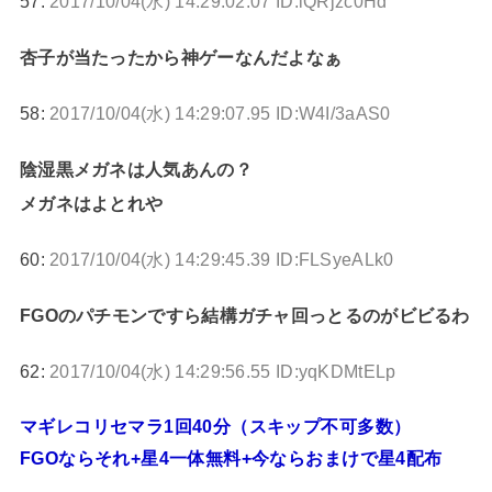
57:
2017/10/04(水) 14:29:02.07 ID:iQRjzc0Hd
杏子が当たったから神ゲーなんだよなぁ
58:
2017/10/04(水) 14:29:07.95 ID:W4I/3aAS0
陰湿黒メガネは人気あんの？
メガネはよとれや
60:
2017/10/04(水) 14:29:45.39 ID:FLSyeALk0
FGOのパチモンですら結構ガチャ回っとるのがビビるわ
62:
2017/10/04(水) 14:29:56.55 ID:yqKDMtELp
マギレコリセマラ1回40分（スキップ不可多数）
FGOならそれ+星4一体無料+今ならおまけで星4配布