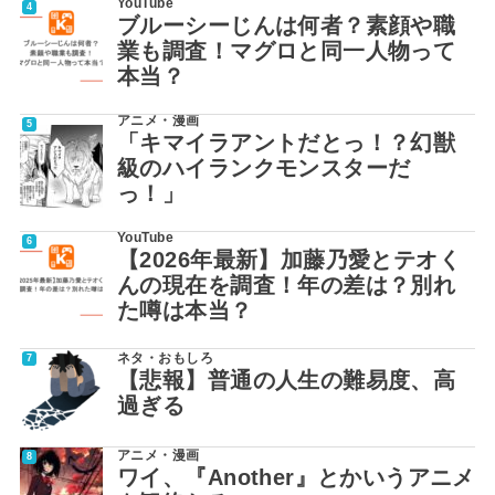
YouTube
ブルーシーじんは何者？素顔や職
業も調査！マグロと同一人物って
本当？
アニメ・漫画
「キマイラアントだとっ！？幻獣
級のハイランクモンスターだ
っ！」
YouTube
【2026年最新】加藤乃愛とテオく
んの現在を調査！年の差は？別れ
た噂は本当？
ネタ・おもしろ
【悲報】普通の人生の難易度、高
過ぎる
アニメ・漫画
ワイ、『Another』とかいうアニメ