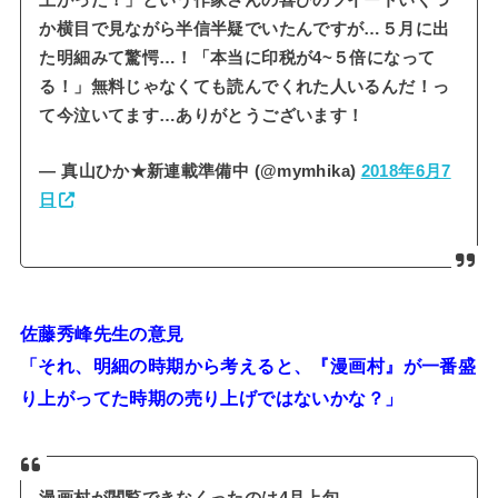
上がった！」という作家さんの喜びのツイートいくつ
か横目で見ながら半信半疑でいたんですが…５月に出
た明細みて驚愕…！「本当に印税が4~５倍になって
る！」無料じゃなくても読んでくれた人いるんだ！っ
て今泣いてます…ありがとうございます！
— 真山ひか★新連載準備中 (@mymhika)
2018年6月7
日
佐藤秀峰先生の意見
「それ、明細の時期から考えると、『漫画村』が一番盛
り上がってた時期の売り上げではないかな？」
漫画村が閲覧できなくったのは4月上旬。