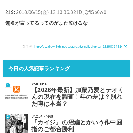
219:
2018/06/15(金) 12:13:36.32 ID:jQflSb6w0
無名が言ってるってのがまた泣けるな
引用元:
http://swallow.5ch.net/test/read.cgi/livejupiter/1529031461/
今日の人気記事ランキング
YouTube
【2026年最新】加藤乃愛とテオく
んの現在を調査！年の差は？別れ
た噂は本当？
アニメ・漫画
『カイジ』の沼編とかいう作中屈
指のご都合勝利