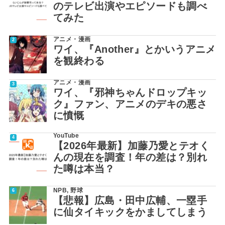
のテレビ出演やエピソードも調べ
てみた
アニメ・漫画
ワイ、『Another』とかいうアニメ
を観終わる
アニメ・漫画
ワイ、『邪神ちゃんドロップキッ
ク』ファン、アニメのデキの悪さ
に憤慨
YouTube
【2026年最新】加藤乃愛とテオく
んの現在を調査！年の差は？別れ
た噂は本当？
NPB
,
野球
【悲報】広島・田中広輔、一塁手
に仙タイキックをかましてしまう