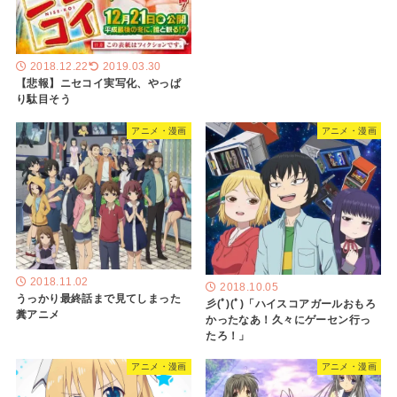
2018.12.22
2019.03.30
【悲報】ニセコイ実写化、やっぱ
り駄目そう
アニメ・漫画
アニメ・漫画
2018.11.02
2018.10.05
うっかり最終話まで見てしまった
彡(ﾟ)(ﾟ)「ハイスコアガールおもろ
糞アニメ
かったなあ！久々にゲーセン行っ
たろ！」
アニメ・漫画
アニメ・漫画