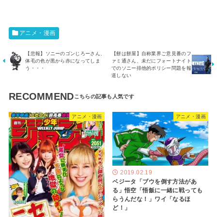
アニメ・漫画
【悲報】ソニーのゴンじろーさん、
【餅は餅屋】自称業界ご意見番のフ
体毛の色が黒から赤になってしま
ァミ通さん、未だにフォートナイト
う・・・
でのソニー排他的ポリシー問題を報
道しない
RECOMMEND
アニメ・漫画
アニメ・漫画
2019.02.19
ベジータ「ブウを倒す方法があ
る」悟空「悟飯に一緒に戦っても
らうんだな！」ワイ「なるほ
ど！」