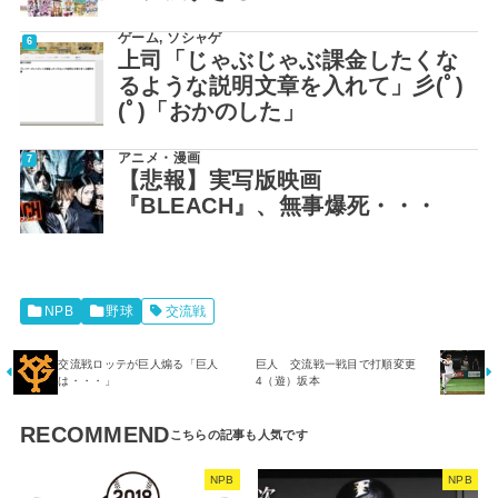
ゲーム
,
ソシャゲ
上司「じゃぶじゃぶ課金したくな
るような説明文章を入れて」彡(ﾟ)
(ﾟ)「おかのした」
アニメ・漫画
【悲報】実写版映画
『BLEACH』、無事爆死・・・
NPB
野球
交流戦
交流戦ロッテが巨人煽る「巨人
巨人 交流戦一戦目で打順変更
は・・・」
4（遊）坂本
RECOMMEND
NPB
NPB