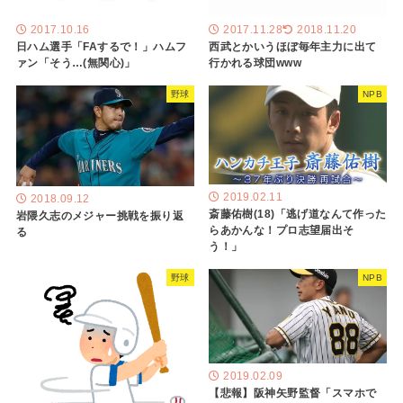
2017.10.16
2017.11.28
2018.11.20
日ハム選手「FAするで！」ハムフ
西武とかいうほぼ毎年主力に出て
ァン「そう…(無関心)」
行かれる球団www
野球
NPB
2019.02.11
2018.09.12
斎藤佑樹(18)「逃げ道なんて作った
岩隈久志のメジャー挑戦を振り返
らあかんな！プロ志望届出そ
る
う！」
野球
NPB
2019.02.09
【悲報】阪神矢野監督「スマホで