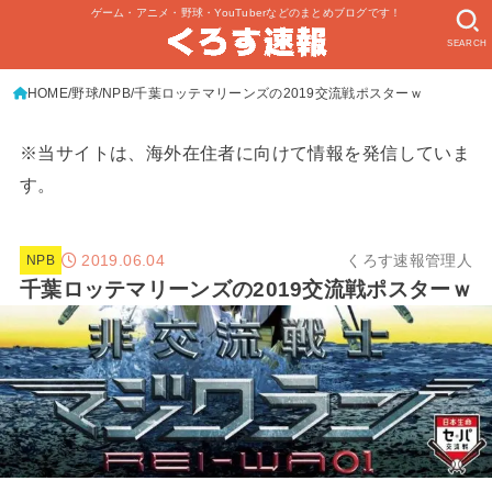
ゲーム・アニメ・野球・YouTuberなどのまとめブログです！
SEARCH
HOME
野球
NPB
千葉ロッテマリーンズの2019交流戦ポスターｗ
※当サイトは、海外在住者に向けて情報を発信していま
す。
2019.06.04
くろす速報管理人
NPB
千葉ロッテマリーンズの2019交流戦ポスターｗ