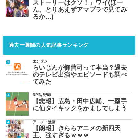
ストーリーはクソ！」ワイ(ほー
ん、とりあえずアマプラで見てみ
るか…)
過去一週間の人気記事ランキング
エンタメ
らいじんが御曹司って本当？過去
のテレビ出演やエピソードも調べ
てみた
NPB
,
野球
【悲報】広島・田中広輔、一塁手
に仙タイキックをかましてしまう
アニメ・漫画
【朗報】きららアニメの新四天
王、強すぎるｗｗｗ