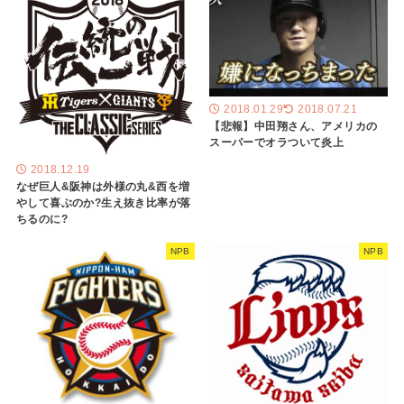
2018.01.29
2018.07.21
【悲報】中田翔さん、アメリカの
スーパーでオラついて炎上
2018.12.19
なぜ巨人&阪神は外様の丸&西を増
やして喜ぶのか?生え抜き比率が落
ちるのに?
NPB
NPB