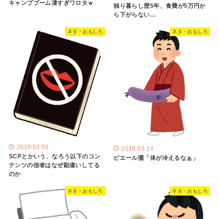
キャンプブーム凄すぎワロタｗ
独り暮らし歴5年、食費が5万円か
ら下がらない…
ネタ・おもしろ
ネタ・おもしろ
2019.03.03
2019.03.14
SCPとかいう、なろう以下のコン
ピエール瀧「体が冷えるなぁ」
テンツの信者はなぜ勘違いしてる
のか
ネタ・おもしろ
ネタ・おもしろ