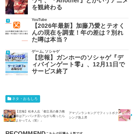
ワイ、『Another』とかいうアニメ
を観終わる
YouTube
【2026年最新】加藤乃愛とテオく
んの現在を調査！年の差は？別れ
た噂は本当？
ゲーム
,
ソシャゲ
【悲報】ガンホーのソシャゲ『デ
ィバインゲート零』、12月11日で
サービス終了
ネタ・おもしろ
【悲報】松本人志「都立高の暴力教
アマゾンランキングでフィットボク
師はアンパンチ言いながら殴ったら
シング急上昇
よかってん（笑）」
RECOMMEND