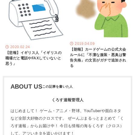
2019.04.09
2020.02.24
【朗報】カードゲームの公式大会
【悲報】イギリス人「イギリスの
ルールに「不潔な服装・悪臭は警
職場だと電話やFAXしていないと
告失格」の文言がガチで追加され
思う」
る
ABOUT US
くろす速報管理人
はじめまして！ ゲーム・アニメ・野球、YouTuberや面白ネタ
など全部大好物のクロスです。 ぜーんぶまるっとまとめて「く
ろす速報」からお届け中！ 今日も情報の海をくろす（クロス）
して、アツいネタを追いかけます！