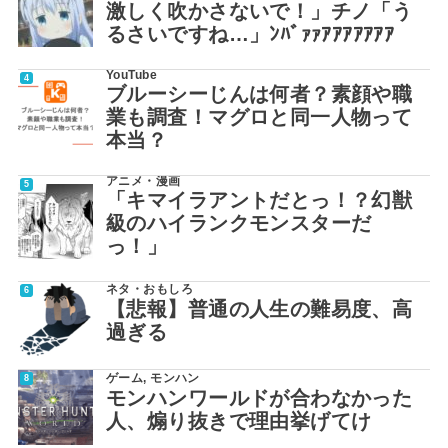
激しく吹かさないで！」チノ「う
るさいですね…」ﾝﾊﾞｧｧｱｱｱｱｱｱｱ
YouTube
ブルーシーじんは何者？素顔や職
業も調査！マグロと同一人物って
本当？
アニメ・漫画
「キマイラアントだとっ！？幻獣
級のハイランクモンスターだ
っ！」
ネタ・おもしろ
【悲報】普通の人生の難易度、高
過ぎる
ゲーム
,
モンハン
モンハンワールドが合わなかった
人、煽り抜きで理由挙げてけ