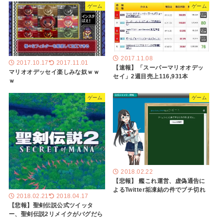
ゲーム
ゲーム
2017.11.08
2017.10.17
2017.11.01
【速報】「スーパーマリオオデッ
マリオオデッセイ楽しみな奴ｗｗ
セイ」2週目売上116,931本
ｗ
ゲーム
ゲーム
2018.02.22
【悲報】 艦これ運営、虚偽通告に
よるTwitter垢凍結の件でブチ切れ
2018.02.21
2018.04.17
【悲報】聖剣伝説公式ツイッタ
ー、聖剣伝説2リメイクがバグだら