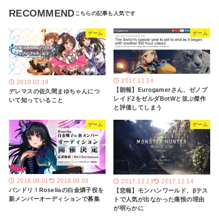
RECOMMEND
ゲーム
ゲーム
2017.11.24
2019.02.19
【朗報】Eurogamerさん、ゼノブ
デレマスの佐久間まゆちゃんにつ
レイド2をゼルダBotWと並ぶ傑作
いて知っていること
と評価してしまう
ゲーム
ゲーム
2018.08.01
2018.08.03
2017.12.13
2017.12.14
バンドリ！Roseliaの白金燐子役を
【悲報】モンハンワールド、βテス
新メンバーオーディションで募集
トで人気が出なかった痛恨の理由
が明らかに