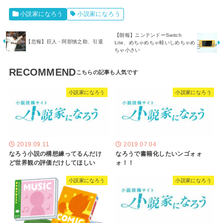
小説家になろう
小説家になろう
【朗報】ニンテンドーSwitch
【悲報】巨人・阿部慎之助、引退
Lite、めちゃめちゃ軽いしめちゃめ
ちゃ小さい
RECOMMEND
小説家になろう
小説家になろう
2019.09.11
2019.07.04
なろう小説の構想練ってるんだけ
なろうで書籍化したいンゴォォ
ど世界観の評価だけしてほしい
ォ！！
小説家になろう
小説家になろう