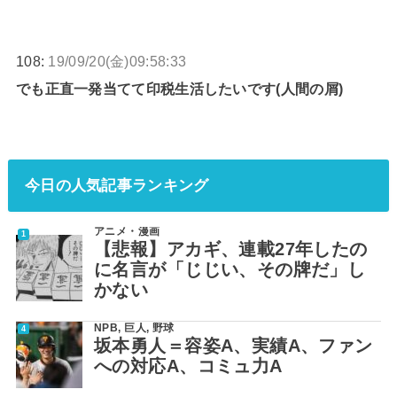
108:
19/09/20(金)09:58:33
でも正直一発当てて印税生活したいです(人間の屑)
今日の人気記事ランキング
アニメ・漫画
【悲報】アカギ、連載27年したの
に名言が「じじい、その牌だ」し
かない
NPB
,
巨人
,
野球
坂本勇人＝容姿A、実績A、ファン
への対応A、コミュ力A