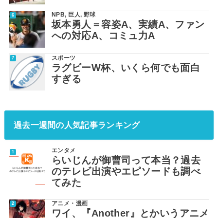
NPB
,
巨人
,
野球
坂本勇人＝容姿A、実績A、ファン
への対応A、コミュ力A
スポーツ
ラグビーW杯、いくら何でも面白
すぎる
過去一週間の人気記事ランキング
エンタメ
らいじんが御曹司って本当？過去
のテレビ出演やエピソードも調べ
てみた
アニメ・漫画
ワイ、『Another』とかいうアニメ