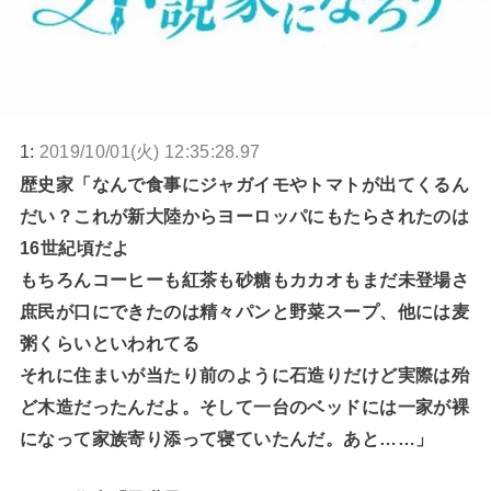
1:
2019/10/01(火) 12:35:28.97
歴史家「なんで食事にジャガイモやトマトが出てくるん
だい？これが新大陸からヨーロッパにもたらされたのは
16世紀頃だよ
もちろんコーヒーも紅茶も砂糖もカカオもまだ未登場さ
庶民が口にできたのは精々パンと野菜スープ、他には麦
粥くらいといわれてる
それに住まいが当たり前のように石造りだけど実際は殆
ど木造だったんだよ。そして一台のベッドには一家が裸
になって家族寄り添って寝ていたんだ。あと……」