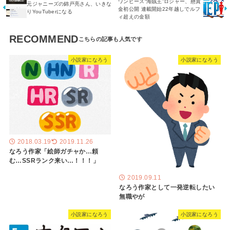
ワンピース“海賊王”ロジャー、懸賞
元ジャニーズの錦戸亮さん、いきな
金初公開 連載開始22年越しでルフ
りYouTuberになる
ィ超えの金額
RECOMMEND
小説家になろう
小説家になろう
2018.03.19
2019.11.26
なろう作家「絵師ガチャか…頼
む…SSRランク来い…！！！」
2019.09.11
なろう作家として一発逆転したい
無職やが
小説家になろう
小説家になろう