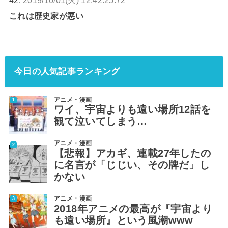
42:
2019/10/01(火) 12:42:25.72
これは歴史家が悪い
今日の人気記事ランキング
アニメ・漫画
ワイ、宇宙よりも遠い場所12話を
観て泣いてしまう…
アニメ・漫画
【悲報】アカギ、連載27年したの
に名言が「じじい、その牌だ」し
かない
アニメ・漫画
2018年アニメの最高が『宇宙より
も遠い場所』という風潮www