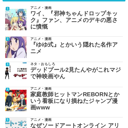
アニメ・漫画
ワイ、『邪神ちゃんドロップキッ
ク』ファン、アニメのデキの悪さ
に憤慨
アニメ・漫画
『ゆゆ式』とかいう隠れた名作ア
ニメ
ネタ・おもしろ
デッドプール2見たんやがこれマジ
で神映画やん
アニメ・漫画
家庭教師ヒットマンREBORNとか
いう看板になり損ねたジャンプ漫
画www
アニメ・漫画
なぜソードアートオンライン アリ