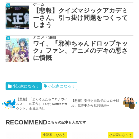
ゲーム
【悲報】クイズマジックアカデミ
ーさん、引っ掛け問題をつくって
しまう
アニメ・漫画
ワイ、『邪神ちゃんドロップキッ
ク』ファン、アニメのデキの悪さ
に憤慨
小説家になろう
小説家になろう
【悲報】「よく考えたらコロナウイ
【悲報】安倍と自民党のコロナ対
ルス～」の工作していたTwitterアカ
応、世界中から批判殺到w
ウント、全員垢消し
RECOMMEND
小説家になろう
小説家になろう