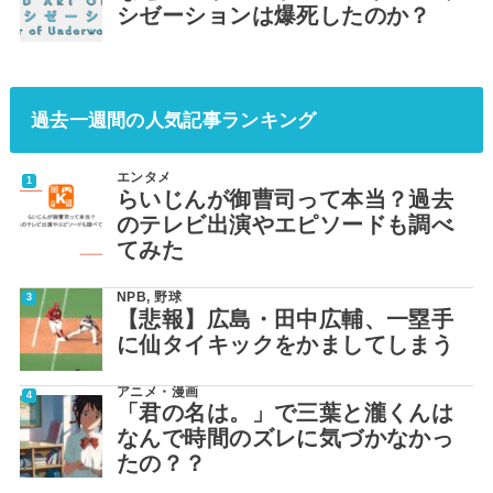
シゼーションは爆死したのか？
過去一週間の人気記事ランキング
エンタメ
らいじんが御曹司って本当？過去
のテレビ出演やエピソードも調べ
てみた
NPB
,
野球
【悲報】広島・田中広輔、一塁手
に仙タイキックをかましてしまう
アニメ・漫画
「君の名は。」で三葉と瀧くんは
なんで時間のズレに気づかなかっ
たの？？