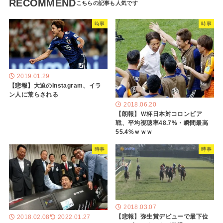
RECOMMEND
時事
時事
2019.01.29
【悲報】大迫のInstagram、イラ
ン人に荒らされる
2018.06.20
【朗報】Ｗ杯日本対コロンビア
戦、平均視聴率48.7%・瞬間最高
55.4%ｗｗｗ
時事
時事
2018.03.07
【悲報】弥生賞デビューで最下位
2018.02.08
2022.01.27