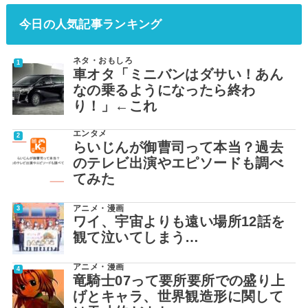
今日の人気記事ランキング
ネタ・おもしろ
車オタ「ミニバンはダサい！あん
なの乗るようになったら終わ
り！」←これ
エンタメ
らいじんが御曹司って本当？過去
のテレビ出演やエピソードも調べ
てみた
アニメ・漫画
ワイ、宇宙よりも遠い場所12話を
観て泣いてしまう…
アニメ・漫画
竜騎士07って要所要所での盛り上
げとキャラ、世界観造形に関して