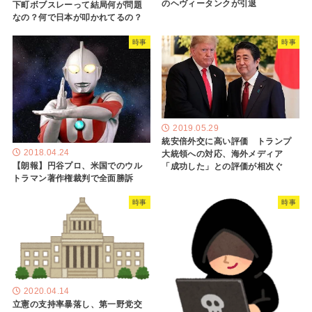
のヘヴィータンクが引退
下町ボブスレーって結局何が問題
なの？何で日本が叩かれてるの？
時事
時事
2019.05.29
統安倍外交に高い評価 トランプ
2018.04.24
大統領への対応、海外メディア
【朗報】円谷プロ、米国でのウル
「成功した」との評価が相次ぐ
トラマン著作権裁判で全面勝訴
時事
時事
2020.04.14
立憲の支持率暴落し、第一野党交