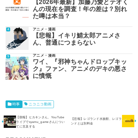
【2026年最新】加藤乃愛とテオく
んの現在を調査！年の差は？別れ
た噂は本当？
アニメ・漫画
【悲報】イキリ鯖太郎アニメさ
ん、普通につまらない
アニメ・漫画
ワイ、『邪神ちゃんドロップキッ
ク』ファン、アニメのデキの悪さ
に憤慨
時事
ニコニコ動画
【朗報】ヒカキンさん、YouTube
【悲報】レゴランド水族館、レゴラ
ライブでsyamu_gameさんについ
ンドとは別料金
てに言及する