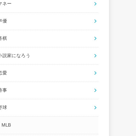
マネー
声優
将棋
小説家になろう
恋愛
時事
野球
MLB