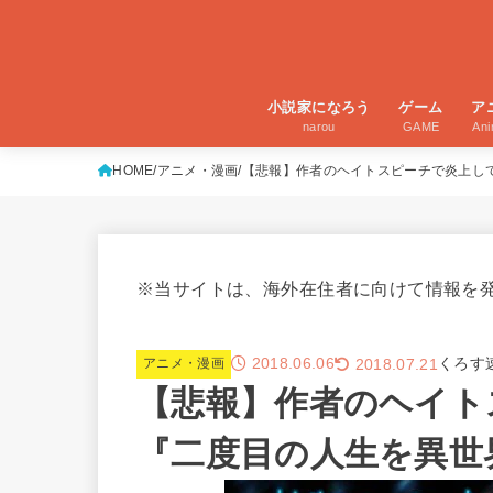
小説家になろう
ゲーム
ア
narou
GAME
An
HOME
アニメ・漫画
【悲報】作者のヘイトスピーチで炎上し
※当サイトは、海外在住者に向けて情報を
2018.06.06
くろす
2018.07.21
アニメ・漫画
【悲報】作者のヘイト
『二度目の人生を異世