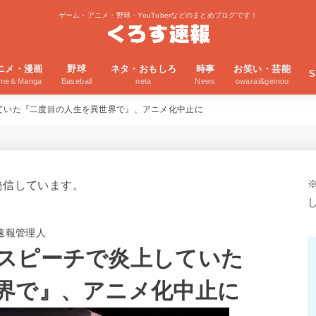
ゲーム・アニメ・野球・YouTuberなどのまとめブログです！
ニメ・漫画
野球
ネタ・おもしろ
時事
お笑い・芸能
S
ime＆Manga
Baseball
neta
News
owarai&geinou
ていた『二度目の人生を異世界で』、アニメ化中止に
発信しています。
速報管理人
スピーチで炎上していた
界で』、アニメ化中止に