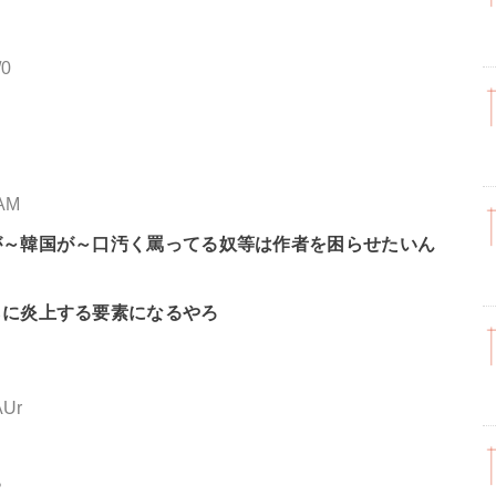
/0
VAM
が～韓国が～口汚く罵ってる奴等は作者を困らせたいん
らに炎上する要素になるやろ
AUr
ろ