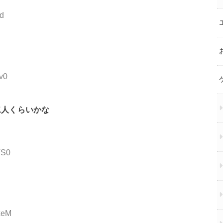
1d
v0
二人くらいかな
TS0
xeM