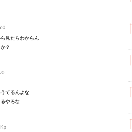
To0
から見たらわからん
とか？
v0
いうてるんよな
てるやろな
+Kp