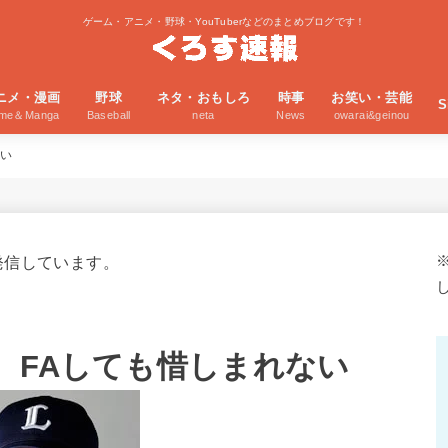
ゲーム・アニメ・野球・YouTuberなどのまとめブログです！
ニメ・漫画
野球
ネタ・おもしろ
時事
お笑い・芸能
S
ime＆Manga
Baseball
neta
News
owarai&geinou
ない
発信しています。
、FAしても惜しまれない