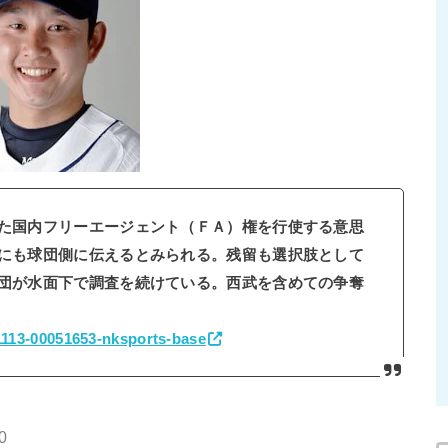
た国内フリーエージェント（ＦＡ）権を行使する意思
にも球団側に伝えるとみられる。残留も選択肢として
団が水面下で調査を続けている。西武を含めての争奪
71113-00051653-nksports-base
0