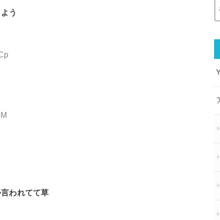
もよう
YCp
eM
か言われてて草