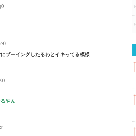
g0
Ze0
対にブーイングしたるわとイキってる模様
bK0
なるやん
zr