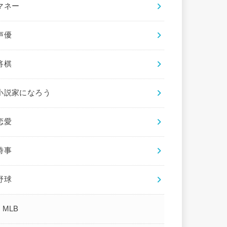
マネー
声優
将棋
小説家になろう
恋愛
時事
野球
MLB