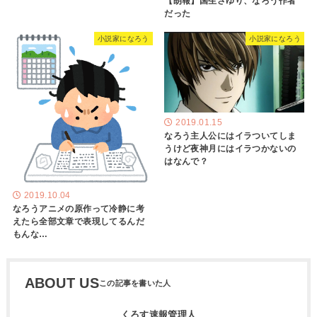
【朗報】国生さゆり、なろう作者
だった
小説家になろう
小説家になろう
2019.01.15
なろう主人公にはイラついてしま
うけど夜神月にはイラつかないの
はなんで？
2019.10.04
なろうアニメの原作って冷静に考
えたら全部文章で表現してるんだ
もんな…
ABOUT US
くろす速報管理人