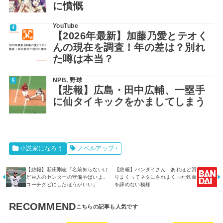
に憤慨
YouTube
【2026年最新】加藤乃愛とテオく
んの現在を調査！年の差は？別れ
た噂は本当？
NPB
,
野球
【悲報】広島・田中広輔、一塁手
に仙タイキックをかましてしまう
小説家になろう
ノベルアップ+
【悲報】新庄剛志「名前知らないけ
【悲報】バンダイさん、あれほど滑
ど巨人のセンターの守備やばいよ。
りまくってネタにされまくった鉄血
コーチクビにしたほうがいい」
を諦めない模様
RECOMMEND