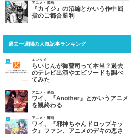
アニメ・漫画
『カイジ』の沼編とかいう作中屈
指のご都合勝利
過去一週間の人気記事ランキング
エンタメ
らいじんが御曹司って本当？過去
のテレビ出演やエピソードも調べ
てみた
アニメ・漫画
ワイ、『Another』とかいうアニメ
を観終わる
アニメ・漫画
ワイ、『邪神ちゃんドロップキッ
ク』ファン、アニメのデキの悪さ