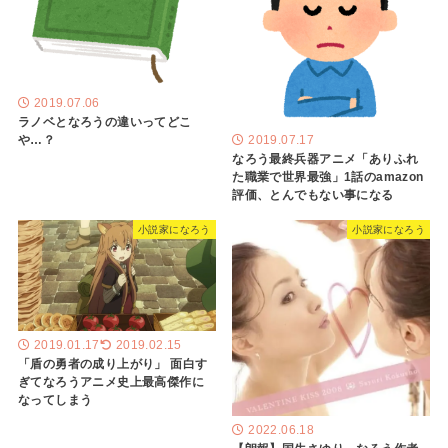
2019.07.06
ラノベとなろうの違いってどこ
や…？
2019.07.17
なろう最終兵器アニメ「ありふれ
た職業で世界最強」1話のamazon
評価、とんでもない事になる
小説家になろう
小説家になろう
2019.01.17
2019.02.15
「盾の勇者の成り上がり」 面白す
ぎてなろうアニメ史上最高傑作に
なってしまう
2022.06.18