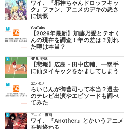
ワイ、『邪神ちゃんドロップキッ
ク』ファン、アニメのデキの悪さ
に憤慨
YouTube
【2026年最新】加藤乃愛とテオく
んの現在を調査！年の差は？別れ
た噂は本当？
NPB
,
野球
【悲報】広島・田中広輔、一塁手
に仙タイキックをかましてしまう
エンタメ
らいじんが御曹司って本当？過去
のテレビ出演やエピソードも調べ
てみた
アニメ・漫画
ワイ、『Another』とかいうアニメ
を観終わる