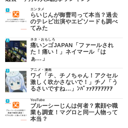
エンタメ
らいじんが御曹司って本当？過去
のテレビ出演やエピソードも調べ
てみた
ネタ・おもしろ
痛いンゴJAPAN「ファールされ
た！痛い！」ネイマール「は
ぁ…」
アニメ・漫画
ワイ「チ、チノちゃん！アクセル
激しく吹かさないで！」チノ「う
るさいですね…」ﾝﾊﾞｧｧｱｱｱｱｱｱｱ
YouTube
ブルーシーじんは何者？素顔や職
業も調査！マグロと同一人物って
本当？