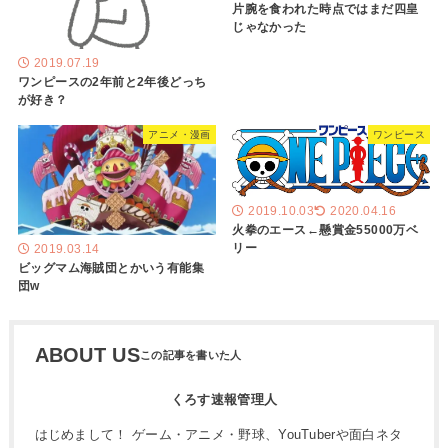
片腕を食われた時点ではまだ四皇
じゃなかった
2019.07.19
ワンピースの2年前と2年後どっち
が好き？
アニメ・漫画
ワンピース
2019.10.03
2020.04.16
火拳のエース←懸賞金55000万ベ
リー
2019.03.14
ビッグマム海賊団とかいう有能集
団w
ABOUT US
くろす速報管理人
はじめまして！ ゲーム・アニメ・野球、YouTuberや面白ネタ