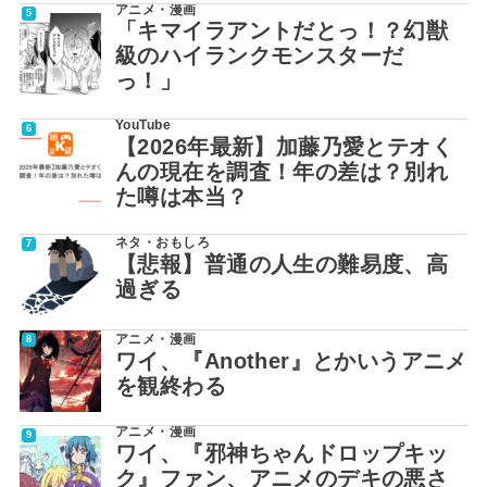
アニメ・漫画
「キマイラアントだとっ！？幻獣
級のハイランクモンスターだ
っ！」
YouTube
【2026年最新】加藤乃愛とテオく
んの現在を調査！年の差は？別れ
た噂は本当？
ネタ・おもしろ
【悲報】普通の人生の難易度、高
過ぎる
アニメ・漫画
ワイ、『Another』とかいうアニメ
を観終わる
アニメ・漫画
ワイ、『邪神ちゃんドロップキッ
ク』ファン、アニメのデキの悪さ