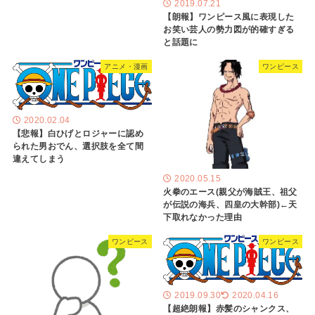
2019.07.21
【朗報】ワンピース風に表現した
お笑い芸人の勢力図が的確すぎる
と話題に
アニメ・漫画
ワンピース
2020.02.04
【悲報】白ひげとロジャーに認め
られた男おでん、選択肢を全て間
違えてしまう
2020.05.15
火拳のエース(親父が海賊王、祖父
が伝説の海兵、四皇の大幹部)←天
下取れなかった理由
ワンピース
ワンピース
2019.09.30
2020.04.16
【超絶朗報】赤髪のシャンクス、