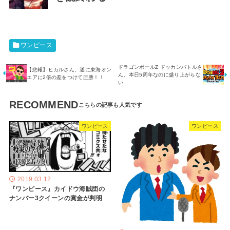
ワンピース
ドラゴンボールZ ドッカンバトルさ
【悲報】ヒカルさん、遂に東海オン
ん、本日5周年なのに盛り上がらな
エアに2倍の差をつけて圧勝！！
い
RECOMMEND
ワンピース
ワンピース
2019.03.12
『ワンピース』カイドウ海賊団の
ナンバー3クイーンの賞金が判明