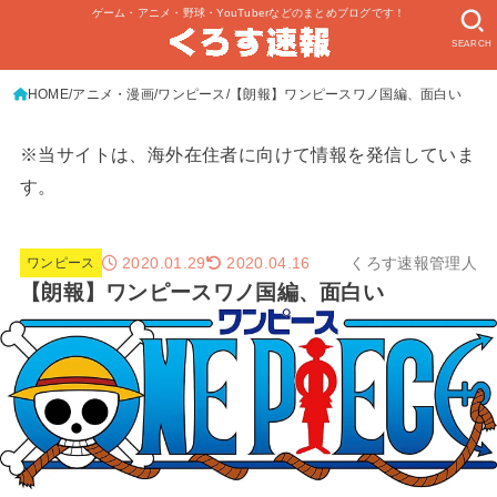
ゲーム・アニメ・野球・YouTuberなどのまとめブログです！
SEARCH
HOME
アニメ・漫画
ワンピース
【朗報】ワンピースワノ国編、面白い
※当サイトは、海外在住者に向けて情報を発信していま
す。
2020.01.29
くろす速報管理人
2020.04.16
ワンピース
【朗報】ワンピースワノ国編、面白い