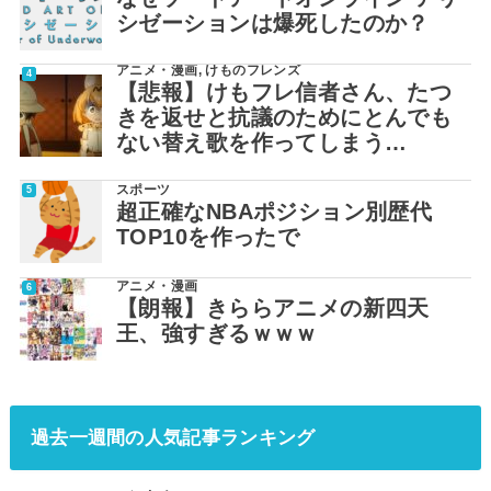
シゼーションは爆死したのか？
アニメ・漫画
,
けものフレンズ
【悲報】けもフレ信者さん、たつ
きを返せと抗議のためにとんでも
ない替え歌を作ってしまう…
スポーツ
超正確なNBAポジション別歴代
TOP10を作ったで
アニメ・漫画
【朗報】きららアニメの新四天
王、強すぎるｗｗｗ
過去一週間の人気記事ランキング