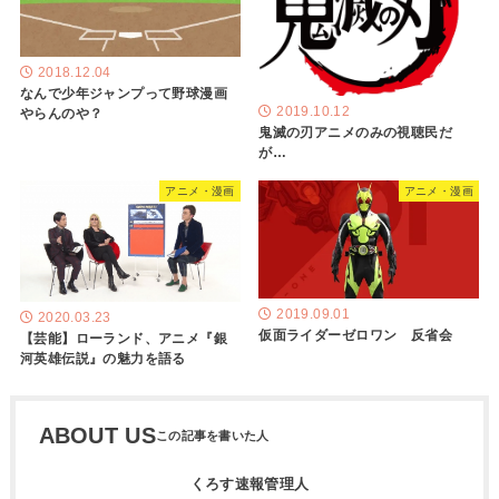
2018.12.04
なんで少年ジャンプって野球漫画
2019.10.12
やらんのや？
鬼滅の刃アニメのみの視聴民だ
が…
アニメ・漫画
アニメ・漫画
2019.09.01
2020.03.23
仮面ライダーゼロワン 反省会
【芸能】ローランド、アニメ『銀
河英雄伝説』の魅力を語る
ABOUT US
くろす速報管理人