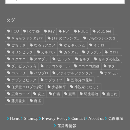
タグ
FGO
Fortnite
Key
PS4
PUBG
youtuber
きららファンタジア
けものフレンズ1
けものフレンズ２
ごちうさ
なろうアニメ
ゆるキャン△
イチロー
オリンピック
ガルパン
ガンダム
グラブル
コロナ
スクエニ
スマブラ
セルラン
ゼルダ
ゼルダの伝説
ダルビッシュ有
ドラゴンボール
ニコニコ動画
ネタ
バンドリ
パワプロ
ファイナルファンタジー
ポケモン
ポプテピピック
ラブライブ
五等分の花嫁
任天堂コロプラ訴訟
大谷翔平
小説家になろう
広島カープ
炎上
白猫
競馬
羽生善治
艦これ
藤井聡太
麻雀
Home
Sitemap
Privacy Policy
Contact
About us
免責事項
運営者情報