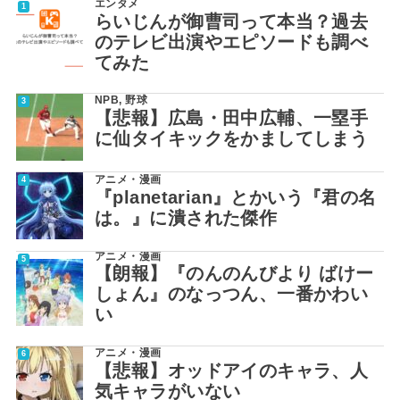
エンタメ
らいじんが御曹司って本当？過去
のテレビ出演やエピソードも調べ
てみた
NPB
,
野球
【悲報】広島・田中広輔、一塁手
に仙タイキックをかましてしまう
アニメ・漫画
『planetarian』とかいう『君の名
は。』に潰された傑作
アニメ・漫画
【朗報】『のんのんびより ばけー
しょん』のなっつん、一番かわい
い
アニメ・漫画
【悲報】オッドアイのキャラ、人
気キャラがいない