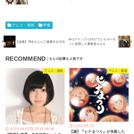
アニメ・漫画
声優
M-1グランプリ2017でとろサーモ
【急募】羽生さんに三連勝する方法
ンに投票した審査員ｗｗｗ
RECOMMEND
アニメ・漫画
アニメ・漫画
2018.06.25
2018.04.02
2019.08.06
【謎】『ヒナまつり』が失敗した