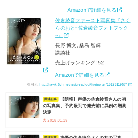
Amazonで詳細を見る
佐倉綾音ファースト写真集『さく
らのおと~佐倉綾音フォトブック
~』
長野 博文, 桑島 智輝
講談社
売上げランキング: 52
Amazonで詳細を見る
引用元:
http://hawk.5ch.net/test/read.cgi/livejupiter/1512311957/
【朗報】声優の佐倉綾音さんの初
関連記事
の写真集、予約殺到で発売前に異例の増刷
決定
2018.01.19
声優の佐倉綾音さんの初の写真
関連記事