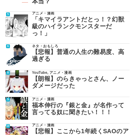
本当？
アニメ・漫画
「キマイラアントだとっ！？幻獣
級のハイランクモンスターだ
っ！」
ネタ・おもしろ
【悲報】普通の人生の難易度、高
過ぎる
YouTube
,
アニメ・漫画
【朗報】のらきゃっとさん、ノー
ダメージだった
アニメ・漫画
福本伸行の『銀と金』が名作って
言ってる奴に聞きたい！！！
アニメ・漫画
【悲報】ここから1年続くSAOのア