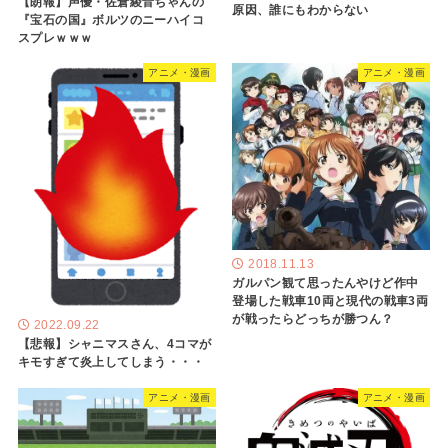
【朗報】声優・佐倉綾音ちゃんの
原因、誰にもわからない
『宝石の国』ボルツのニーハイコ
スプレｗｗｗ
アニメ・漫画
アニメ・漫画
2018.11.13
ガルパン観て思ったんやけど作中
登場した戦車10両と現代の戦車3両
が戦ったらどっちが勝つん？
2022.09.22
【悲報】シャニマスさん、4コマが
キモすぎて炎上してしまう・・・
アニメ・漫画
アニメ・漫画