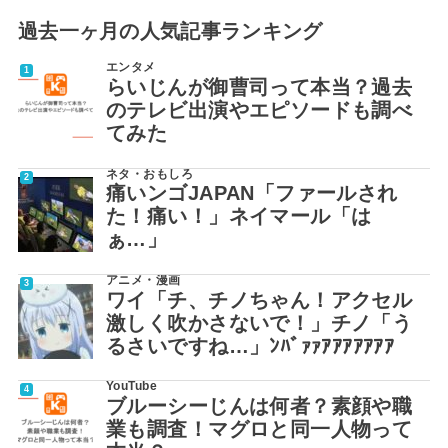
過去一ヶ月の人気記事ランキング
エンタメ
らいじんが御曹司って本当？過去
のテレビ出演やエピソードも調べ
てみた
ネタ・おもしろ
痛いンゴJAPAN「ファールされ
た！痛い！」ネイマール「は
ぁ…」
アニメ・漫画
ワイ「チ、チノちゃん！アクセル
激しく吹かさないで！」チノ「う
るさいですね…」ﾝﾊﾞｧｧｱｱｱｱｱｱｱ
YouTube
ブルーシーじんは何者？素顔や職
業も調査！マグロと同一人物って