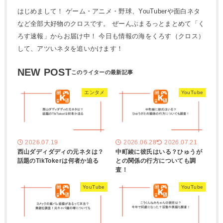
はじめまして！ ゲーム・アニメ・野球、YouTuberや面白ネタ
など全部大好物のクロスです。 ぜーんぶまるっとまとめて「く
ろす速報」からお届け中！ 今日も情報の海をくろす（クロス）
して、アツいネタを追いかけます！
NEW POST
エンタメ
YouTube
2026.07.19
2026.06.28
2026.07.21
西山ダディダディの元ネタは？
中町綾に彼氏はいる？ひゅうが
話題のTikTokerは何者か迫る
との関係の行方についても調
査！
YouTube
YouTube