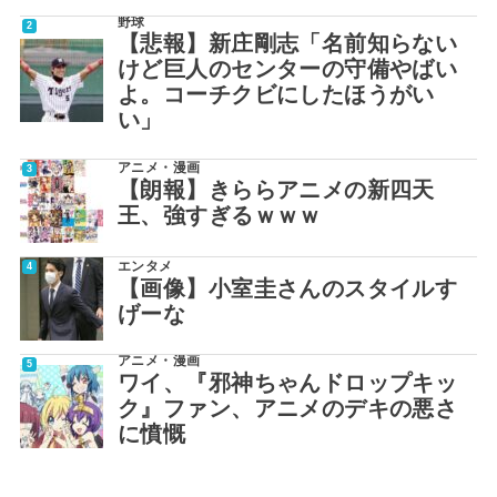
野球
【悲報】新庄剛志「名前知らない
けど巨人のセンターの守備やばい
よ。コーチクビにしたほうがい
い」
アニメ・漫画
【朗報】きららアニメの新四天
王、強すぎるｗｗｗ
エンタメ
【画像】小室圭さんのスタイルす
げーな
アニメ・漫画
ワイ、『邪神ちゃんドロップキッ
ク』ファン、アニメのデキの悪さ
に憤慨