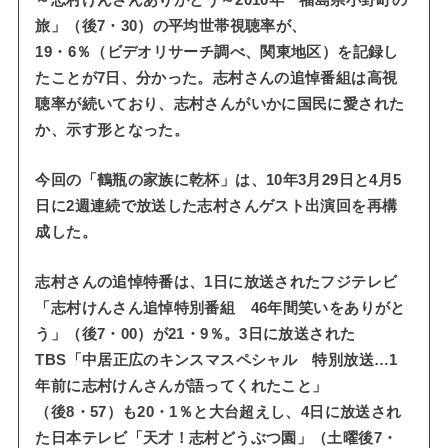
～志村けんさんありがとう～2010年 福島県小野町の
旅」（後7・30）の平均世帯視聴率が、
19・6％（ビデオリサーチ調べ、関東地区）を記録し
たことが7日、分かった。志村さんの追悼番組は高視
聴率が続いており、志村さんがいかに国民に愛された
か、示す形となった。
今回の「鶴瓶の家族に乾杯」は、10年3月29日と4月5
日に2週連続で放送した志村さんゲスト出演回を再構
成した。
志村さんの追悼特番は、1日に放送されたフジテレビ
「志村けんさん追悼特別番組 46年間笑いをありがと
う」（後7・00）が21・9％。3日に放送された
TBS「中居正広のキンスマスペシャル 特別放送…1
年前に志村けんさんが語ってくれたこと」
（後8・57）も20・1％と大台超えし、4日に放送され
た日本テレビ「天才！志村どうぶつ園」（土曜後7・