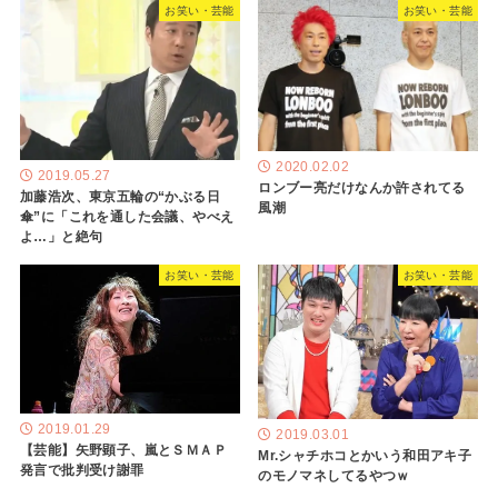
お笑い・芸能
お笑い・芸能
2020.02.02
2019.05.27
ロンブー亮だけなんか許されてる
加藤浩次、東京五輪の“かぶる日
風潮
傘”に「これを通した会議、やべえ
よ…」と絶句
お笑い・芸能
お笑い・芸能
2019.01.29
2019.03.01
【芸能】矢野顕子、嵐とＳＭＡＰ
Mr.シャチホコとかいう和田アキ子
発言で批判受け謝罪
のモノマネしてるやつｗ