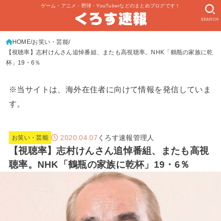
ゲーム・アニメ・野球・YouTuberなどのまとめブログです！
SEARCH
HOME
お笑い・芸能
【視聴率】志村けんさん追悼番組、またも高視聴率。NHK「鶴瓶の家族に乾
杯」19・6％
※当サイトは、海外在住者に向けて情報を発信していま
す。
2020.04.07
くろす速報管理人
お笑い・芸能
【視聴率】志村けんさん追悼番組、またも高視
聴率。NHK「鶴瓶の家族に乾杯」19・6％