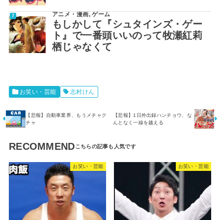
アニメ・漫画
,
ゲーム
もしかして『シュタインズ・ゲー
ト』で一番頭いいのって牧瀬紅莉
栖じゃなくて
お笑い・芸能
志村けん
【悲報】自動車業界、もうメチャク
【悲報】1日外出録ハンチョウ、な
チャ
んとなく一線を越える
RECOMMEND
お笑い・芸能
お笑い・芸能