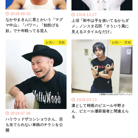
2019.09.10
2019.12.27
なかやまきんに君とかいう「マグ
上沼「和牛は手を抜いてるからダ
マ中山」「パワー」「飴投げる
メ」ノンスタ石田「そういう風に
奴」で十年戦ってる芸人
見えるスタイルなだけ」
お笑い・芸能
お笑い・芸能
2019.03.13
凛として時雨のピエール中野さ
ん、ピエール瀧容疑者と間違えら
2019.07.26
る
ハリウッドザコシショウさん、目
も当てられない単独のチラシを公
開