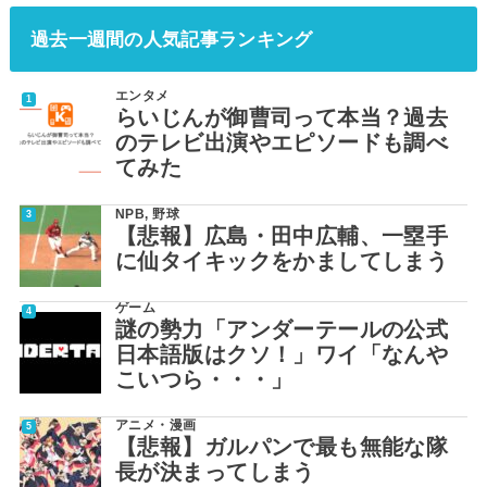
過去一週間の人気記事ランキング
エンタメ
らいじんが御曹司って本当？過去
のテレビ出演やエピソードも調べ
てみた
NPB
,
野球
【悲報】広島・田中広輔、一塁手
に仙タイキックをかましてしまう
ゲーム
謎の勢力「アンダーテールの公式
日本語版はクソ！」ワイ「なんや
こいつら・・・」
アニメ・漫画
【悲報】ガルパンで最も無能な隊
長が決まってしまう