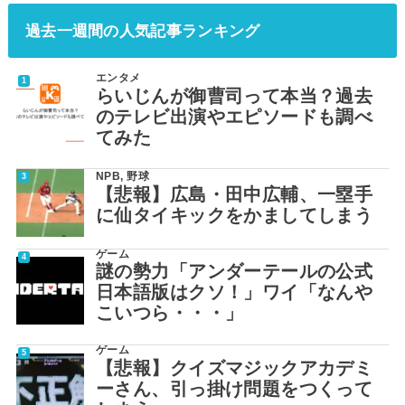
過去一週間の人気記事ランキング
エンタメ
らいじんが御曹司って本当？過去
のテレビ出演やエピソードも調べ
てみた
NPB
,
野球
【悲報】広島・田中広輔、一塁手
に仙タイキックをかましてしまう
ゲーム
謎の勢力「アンダーテールの公式
日本語版はクソ！」ワイ「なんや
こいつら・・・」
ゲーム
【悲報】クイズマジックアカデミ
ーさん、引っ掛け問題をつくって