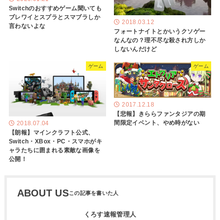
Switchのおすすめゲーム聞いても
ブレワイとスプラとスマブラしか
2018.03.12
言わないよな
フォートナイトとかいうクソゲー
なんなの？理不尽な殺され方しか
しないんだけど
ゲーム
ゲーム
2017.12.18
【悲報】きららファンタジアの期
間限定イベント、やめ時がない
2018.07.04
【朗報】マインクラフト公式、
Switch・XBox・PC・スマホがキ
ャラたちに囲まれる素敵な画像を
公開！
ABOUT US
くろす速報管理人