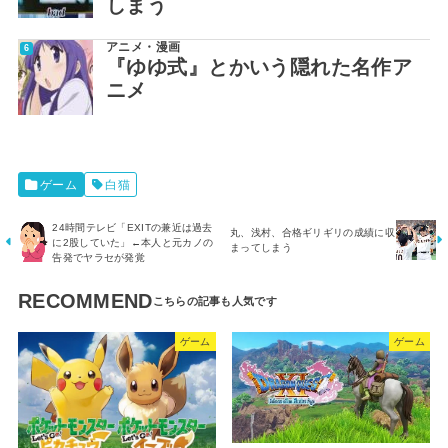
しまう
アニメ・漫画
『ゆゆ式』とかいう隠れた名作ア
ニメ
ゲーム
白猫
24時間テレビ「EXITの兼近は過去
丸、浅村、合格ギリギリの成績に収
に2股していた」←本人と元カノの
まってしまう
告発でヤラセが発覚
RECOMMEND
ゲーム
ゲーム