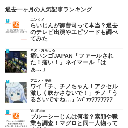
過去一ヶ月の人気記事ランキング
エンタメ
らいじんが御曹司って本当？過去
のテレビ出演やエピソードも調べ
てみた
ネタ・おもしろ
痛いンゴJAPAN「ファールされ
た！痛い！」ネイマール「は
ぁ…」
アニメ・漫画
ワイ「チ、チノちゃん！アクセル
激しく吹かさないで！」チノ「う
るさいですね…」ﾝﾊﾞｧｧｱｱｱｱｱｱｱ
YouTube
ブルーシーじんは何者？素顔や職
業も調査！マグロと同一人物って