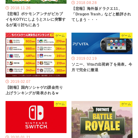
2018.08.28
2018.11.26
【悲報】海外版ドラクエ11、
【悲報】ポケモンアンチがピカブ
「Dragon Trash」などと酷評され
イをKOTYにしようとスレに突撃す
てしまう・・・
るが返り討ちにあう
ゲーム
ゲーム
2019.02.19
ソニー、Vitaの出荷終了を発表。今
月で完全に撤退
2019.02.07
【朗報】国内ソシャゲの課金売り
上げランキングが発表されるｗ
ゲーム
ゲーム
2020.01.21