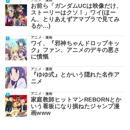
お前ら「ガンダムUCは映像だけ、
ストーリーはクソ！」ワイ(ほー
ん、とりあえずアマプラで見てみ
るか…)
アニメ・漫画
ワイ、『邪神ちゃんドロップキッ
ク』ファン、アニメのデキの悪さ
に憤慨
アニメ・漫画
『ゆゆ式』とかいう隠れた名作ア
ニメ
アニメ・漫画
家庭教師ヒットマンREBORNとか
いう看板になり損ねたジャンプ漫
画www