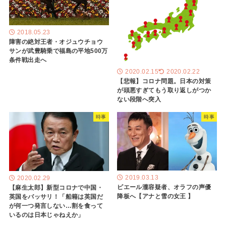
2018.05.23
障害の絶対王者・オジュウチョウ
サンが武豊騎乗で福島の平地500万
条件戦出走へ
2020.02.15
2020.02.22
【悲報】コロナ問題。日本の対策
が頭悪すぎてもう取り返しがつか
ない段階へ突入
時事
時事
2019.03.13
2020.02.29
ピエール瀧容疑者、オラフの声優
【麻生太郎】新型コロナで中国・
降板へ【アナと雪の女王 】
英国をバッサリ！「船籍は英国だ
が何一つ発言しない…割を食って
いるのは日本じゃねえか」