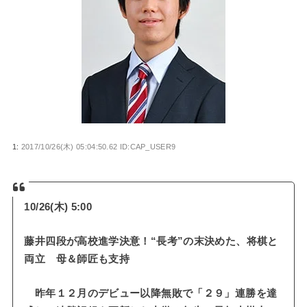
1:
2017/10/26(木) 05:04:50.62 ID:CAP_USER9
10/26(木) 5:00
藤井四段が高校進学決意！“長考”の末決めた、将棋と
両立 母＆師匠も支持
昨年１２月のデビュー以降無敗で「２９」連勝を達