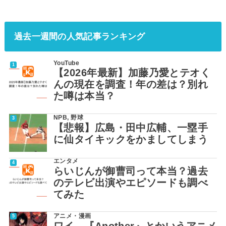
過去一週間の人気記事ランキング
YouTube
【2026年最新】加藤乃愛とテオく
んの現在を調査！年の差は？別れ
た噂は本当？
NPB
,
野球
【悲報】広島・田中広輔、一塁手
に仙タイキックをかましてしまう
エンタメ
らいじんが御曹司って本当？過去
のテレビ出演やエピソードも調べ
てみた
アニメ・漫画
ワイ、『Another』とかいうアニメ