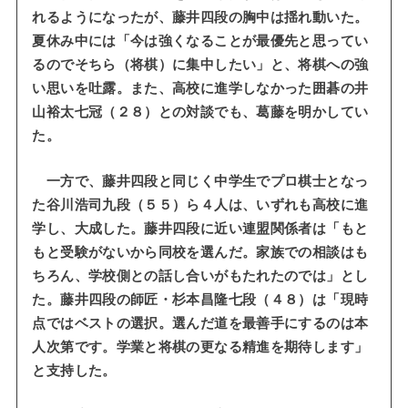
れるようになったが、藤井四段の胸中は揺れ動いた。
夏休み中には「今は強くなることが最優先と思ってい
るのでそちら（将棋）に集中したい」と、将棋への強
い思いを吐露。また、高校に進学しなかった囲碁の井
山裕太七冠（２８）との対談でも、葛藤を明かしてい
た。
一方で、藤井四段と同じく中学生でプロ棋士となっ
た谷川浩司九段（５５）ら４人は、いずれも高校に進
学し、大成した。藤井四段に近い連盟関係者は「もと
もと受験がないから同校を選んだ。家族での相談はも
ちろん、学校側との話し合いがもたれたのでは」とし
た。藤井四段の師匠・杉本昌隆七段（４８）は「現時
点ではベストの選択。選んだ道を最善手にするのは本
人次第です。学業と将棋の更なる精進を期待します」
と支持した。