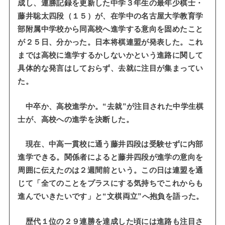
成し、連勝記録を更新した中学３年生の最年少棋士・
藤井聡太四段（１５）が、在学中の名古屋大学教育学
部附属中学校から同高校へ進学する意向を固めたこと
が２５日、分かった。日本将棋連盟が発表した。これ
までは高校に進学するかしないかという進路に関して
具体的な発言はしておらず、去就に注目が集まってい
た。
中卒か、高校進学か。“去就”が注目された中学生棋
士が、高校への進学を決断した。
現在、中高一貫校に通う藤井四段は受験せずに内部
進学できる。関係者によると藤井四段が進学の意向を
周囲に伝えたのは２週間前という。この日は連盟を通
じて「全てのことをプラスにする気持ちでこれからも
進んでいきたいです」と“文棋両立”へ抱負を語った。
歴代１位の２９連勝を達成した頃には進路も注目さ