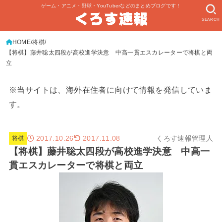
ゲーム・アニメ・野球・YouTuberなどのまとめブログです！
SEARCH
HOME
将棋
【将棋】藤井聡太四段が高校進学決意 中高一貫エスカレーターで将棋と両
立
※当サイトは、海外在住者に向けて情報を発信していま
す。
2017.10.26
くろす速報管理人
2017.11.08
将棋
【将棋】藤井聡太四段が高校進学決意 中高一
貫エスカレーターで将棋と両立