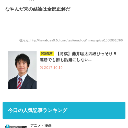
なやんだ末の結論は全部正解だ
引用元: http://hayabusa9.5ch.net/test/read.cgi/mnewsplus/1508961890/
【将棋】藤井聡太四段ひっそり８
関連記事
連勝でも誰も話題にしない…
2017.10.19
今日の人気記事ランキング
アニメ・漫画