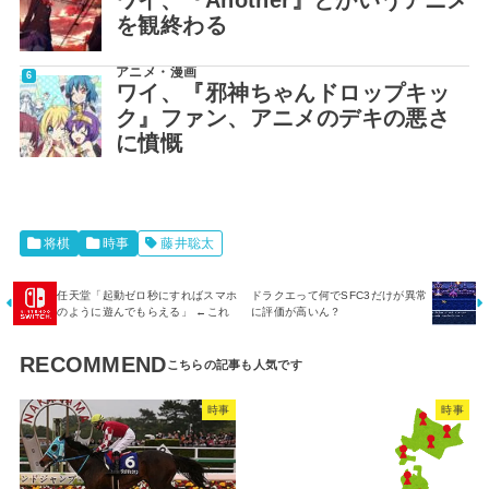
を観終わる
アニメ・漫画
ワイ、『邪神ちゃんドロップキッ
ク』ファン、アニメのデキの悪さ
に憤慨
将棋
時事
藤井聡太
任天堂「起動ゼロ秒にすればスマホ
ドラクエって何でSFC3だけが異常
のように遊んでもらえる」 ←これ
に評価が高いん？
RECOMMEND
時事
時事