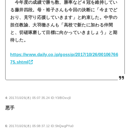
今年度の成績で勝ち数、勝率など４冠を維持してい
る藤井四段。母・裕子さんも今回の決断に「今までど
おり、見守り応援していきます」と約束した。中学の
担任教諭、大羽徹さんも「高校で新たに加わる仲間
と、切磋琢磨して目標に向かっていきましょう」と期
待した。
https://www.daily.co.jp/gossip/2017/10/26/00106766
75.shtml
4:
2017/10/26(木) 05:07:35.24 ID:Y3/BOxvj0
悪手
6:
2017/10/26(木) 05:08:37.12 ID:ShQwgPYu0