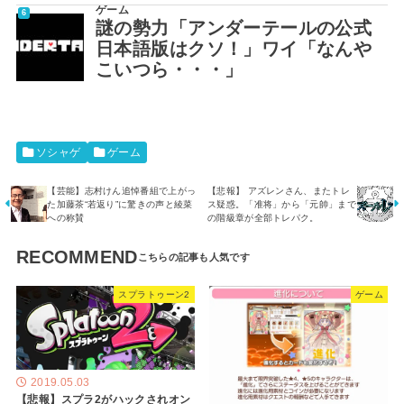
ゲーム
謎の勢力「アンダーテールの公式
日本語版はクソ！」ワイ「なんや
こいつら・・・」
ソシャゲ
ゲーム
【芸能】志村けん追悼番組で上がっ
【悲報】 アズレンさん、またトレ
た加藤茶“若返り”に驚きの声と綾菜
ス疑惑。「准将」から「元帥」まで
への称賛
の階級章が全部トレパク。
RECOMMEND
スプラトゥーン2
ゲーム
2019.05.03
【悲報】スプラ2がハックされオン