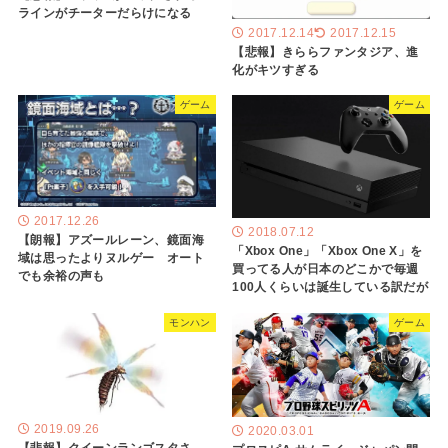
ラインがチーターだらけになる
2017.12.14
2017.12.15
【悲報】きららファンタジア、進
化がキツすぎる
ゲーム
ゲーム
2017.12.26
2018.07.12
【朗報】アズールレーン、鏡面海
「Xbox One」「Xbox One X」を
域は思ったよりヌルゲー オート
買ってる人が日本のどこかで毎週
でも余裕の声も
100人くらいは誕生している訳だが
モンハン
ゲーム
2019.09.26
2020.03.01