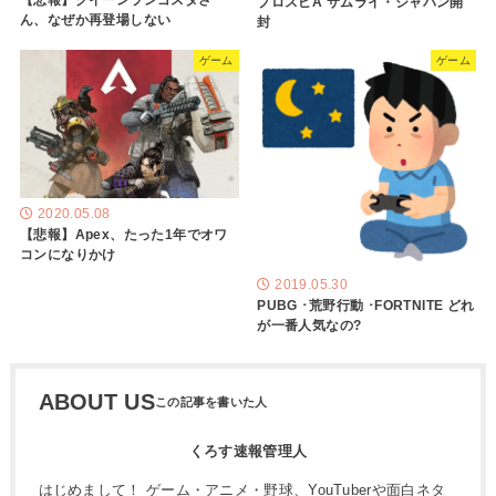
【悲報】クイーンランゴスタさ
プロスピA サムライ・ジャパン開
ん、なぜか再登場しない
封
ゲーム
ゲーム
2020.05.08
【悲報】Apex、たった1年でオワ
コンになりかけ
2019.05.30
PUBG ･荒野行動 ･FORTNITE どれ
が一番人気なの?
ABOUT US
くろす速報管理人
はじめまして！ ゲーム・アニメ・野球、YouTuberや面白ネタ