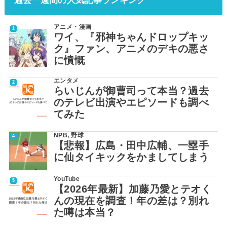
過去一週間の人気記事ランキング
アニメ・漫画
ワイ、『邪神ちゃんドロップキッ
ク』ファン、アニメのデキの悪さ
に憤慨
エンタメ
らいじんが御曹司って本当？過去
のテレビ出演やエピソードも調べ
てみた
NPB
,
野球
【悲報】広島・田中広輔、一塁手
に仙タイキックをかましてしまう
YouTube
【2026年最新】加藤乃愛とテオく
んの現在を調査！年の差は？別れ
た噂は本当？