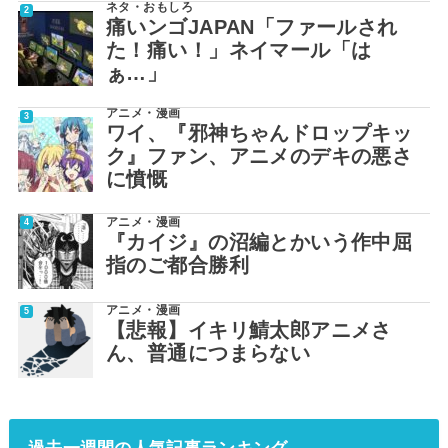
ネタ・おもしろ
痛いンゴJAPAN「ファールされ
た！痛い！」ネイマール「は
ぁ…」
アニメ・漫画
ワイ、『邪神ちゃんドロップキッ
ク』ファン、アニメのデキの悪さ
に憤慨
アニメ・漫画
『カイジ』の沼編とかいう作中屈
指のご都合勝利
アニメ・漫画
【悲報】イキリ鯖太郎アニメさ
ん、普通につまらない