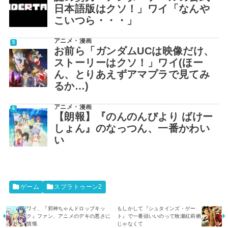
日本語版はクソ！」ワイ「なんや
こいつら・・・」
アニメ・漫画
お前ら「ガンダムUCは映像だけ、
ストーリーはクソ！」ワイ(ほー
ん、とりあえずアマプラで見てみ
るか…)
アニメ・漫画
【朗報】『のんのんびより ばけー
しょん』のなっつん、一番かわい
い
ゲーム
スプラトゥーン2
ワイ、『邪神ちゃんドロップキッ
もしかして『シュタインズ・ゲー
ク』ファン、アニメのデキの悪さに
ト』で一番頭いいのって牧瀬紅莉栖
憤慨
じゃなくて