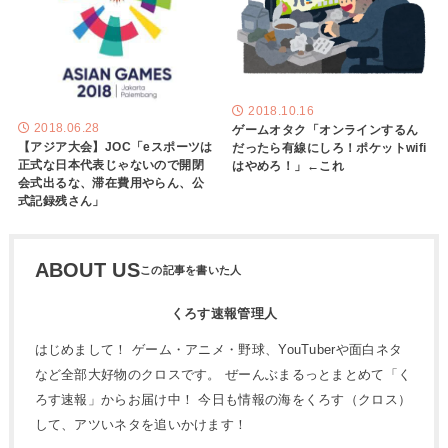
2018.10.16
2018.06.28
ゲームオタク「オンラインするん
【アジア大会】JOC「eスポーツは
だったら有線にしろ！ポケットwifi
正式な日本代表じゃないので開閉
はやめろ！」←これ
会式出るな、滞在費用やらん、公
式記録残さん」
ABOUT US
くろす速報管理人
はじめまして！ ゲーム・アニメ・野球、YouTuberや面白ネタ
など全部大好物のクロスです。 ぜーんぶまるっとまとめて「く
ろす速報」からお届け中！ 今日も情報の海をくろす（クロス）
して、アツいネタを追いかけます！