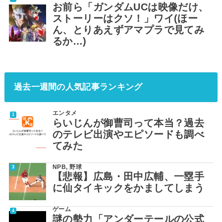
お前ら「ガンダムUCは映像だけ、
ストーリーはクソ！」ワイ(ほー
ん、とりあえずアマプラで見てみ
るか…)
過去一週間の人気記事ランキング
エンタメ
らいじんが御曹司って本当？過去
のテレビ出演やエピソードも調べ
てみた
NPB
,
野球
【悲報】広島・田中広輔、一塁手
に仙タイキックをかましてしまう
ゲーム
謎の勢力「アンダーテールの公式