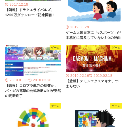
2017.12.18
【朗報】ドラクエライバルズ、
1200万ダウンロード記念開催！
2019.01.29
ゲーム大国日本に「eスポーツ」が
本格的に普及していない3つの理由
ゲーム
ゲーム
2019.02.16
2019.02.18
2018.01.11
2018.02.20
【悲報】デモンエクスマキナ、つ
【悲報】コロプラ裁判の影響か、
まらない
バトガの電撃の公式攻略wikiが突然
の更新終了
ゲーム
ゲーム