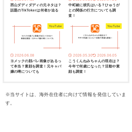
西山ダディダディの元ネタは？
中町綾に彼氏はいる？ひゅうが
話題のTikTokerは何者か迫る
との関係の行方についても調
査！
YouTube
YouTube
2026.06.08
2026.05.30
2026.06.05
ヨメックの顔バレ画像があるっ
こうくんねみちゃんの現在は？
て本当？素顔を調査！元キャバ
今年で何歳になった？活動や素
嬢の噂についても
顔も調査！
※当サイトは、海外在住者に向けて情報を発信していま
す。