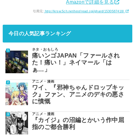
Amazonで詳細を見る
引用元:
http://krsw.5ch.net/test/read.cgi/ghard/1530587418/
今日の人気記事ランキング
ネタ・おもしろ
痛いンゴJAPAN「ファールされ
た！痛い！」ネイマール「は
ぁ…」
アニメ・漫画
ワイ、『邪神ちゃんドロップキッ
ク』ファン、アニメのデキの悪さ
に憤慨
アニメ・漫画
『カイジ』の沼編とかいう作中屈
指のご都合勝利