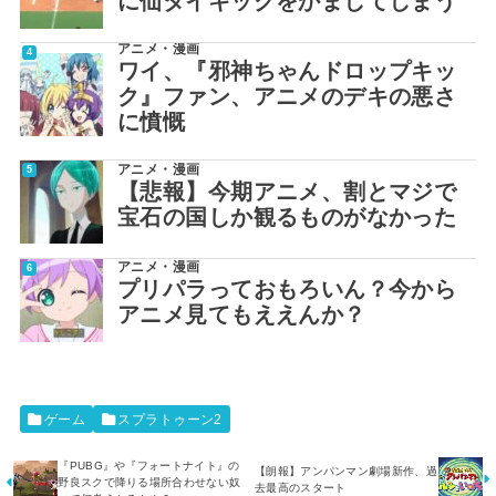
に仙タイキックをかましてしまう
アニメ・漫画
ワイ、『邪神ちゃんドロップキッ
ク』ファン、アニメのデキの悪さ
に憤慨
アニメ・漫画
【悲報】今期アニメ、割とマジで
宝石の国しか観るものがなかった
アニメ・漫画
プリパラっておもろいん？今から
アニメ見てもええんか？
ゲーム
スプラトゥーン2
『PUBG』や『フォートナイト』の
【朗報】アンパンマン劇場新作、過
野良スクで降りる場所合わせない奴
去最高のスタート