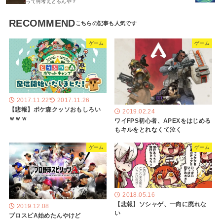
って何考えとるんや？
RECOMMEND
ゲーム
ゲーム
2017.11.22
2017.11.26
【悲報】ポケ森クッソおもしろい
2019.02.24
ｗｗｗ
ワイFPS初心者、APEXをはじめる
もキルをとれなくて泣く
ゲーム
ゲーム
2018.05.16
【悲報】ソシャゲ、一向に廃れな
2019.12.08
い
プロスピA始めたんやけど