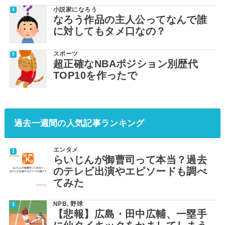
小説家になろう
なろう作品の主人公ってなんで誰
に対してもタメ口なの？
スポーツ
超正確なNBAポジション別歴代
TOP10を作ったで
過去一週間の人気記事ランキング
エンタメ
らいじんが御曹司って本当？過去
のテレビ出演やエピソードも調べ
てみた
NPB
,
野球
【悲報】広島・田中広輔、一塁手