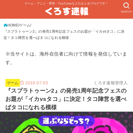
ゲーム・アニメ・野球・YouTuberなどのまとめブログです！
SEARCH
HOME
ゲーム
『スプラトゥーン2』の発売1周年記念フェスのお題が「イカvsタコ」に決
定！タコ陣営を選べばタコになれる模様
※当サイトは、海外在住者に向けて情報を発信していま
す。
2018.07.03
くろす速報管理人
ゲーム
『スプラトゥーン2』の発売1周年記念フェスの
お題が「イカvsタコ」に決定！タコ陣営を選べ
ばタコになれる模様