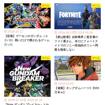
ゲーム
ゲーム
2019.01.17
2018.06.15
2018.09.26
【悲報】ゲーセンのガンダム（エ
【餅は餅屋】自称業界ご意見番の
クバ2）弱いだけで晒されるゲーム
ファミ通さん、未だにフォートナ
だった
イトでのソニー排他的ポリシー問
題を報道しない
ゲーム
ゲーム
2019.02.05
【速報】キングダムハーツ3【500
万本ｗ】
2018.07.31
2020.04.16
『New ガンダムブレイカー』とか