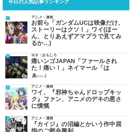
今日の人気記事ランキング
アニメ・漫画
お前ら「ガンダムUCは映像だけ、
ストーリーはクソ！」ワイ(ほー
ん、とりあえずアマプラで見てみ
るか…)
ネタ・おもしろ
痛いンゴJAPAN「ファールされ
た！痛い！」ネイマール「は
ぁ…」
アニメ・漫画
ワイ、『邪神ちゃんドロップキッ
ク』ファン、アニメのデキの悪さ
に憤慨
アニメ・漫画
『カイジ』の沼編とかいう作中屈
指のご都合勝利