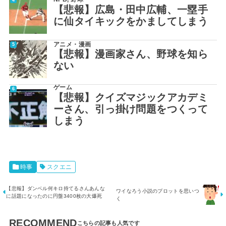
【悲報】広島・田中広輔、一塁手
に仙タイキックをかましてしまう
アニメ・漫画
【悲報】漫画家さん、野球を知ら
ない
ゲーム
【悲報】クイズマジックアカデミ
ーさん、引っ掛け問題をつくって
しまう
時事
スクエニ
【悲報】ダンベル何キロ持てるさんあんな
ワイなろう小説のプロットを思いつ
に話題になったのに円盤3400枚の大爆死
く
RECOMMEND