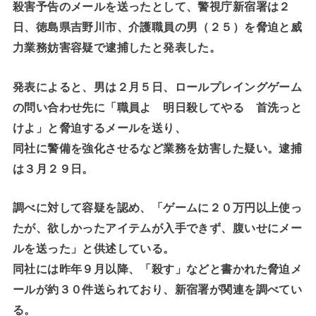
殺害予告のメールを送ったとして、警視庁新宿署は２
日、徳島県吉野川市、介護職員の男（２５）を脅迫と威
力業務妨害容疑で逮捕したと発表した。
発表によると、男は２月５日、ロールプレイングゲーム
の問い合わせ先に「職員よ 明日殺してやる 首洗っと
けよ」と脅迫するメールを送り、
同社に警備を強化させるなど業務を妨害した疑い。逮捕
は３月２９日。
調べに対して容疑を認め、「ゲームに２０万円以上使っ
たが、欲しかったアイテムが入手できず、腹いせにメー
ルを送った」と供述している。
同社には昨年９月以降、「殺す」などと書かれた脅迫メ
ールが約３０件送られており、新宿署が関連を調べてい
る。