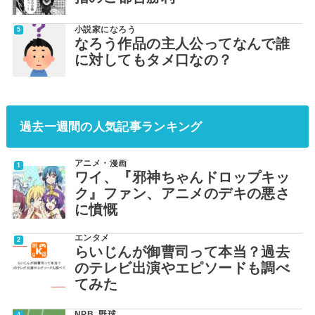
小説家になろう
なろう作品の主人公ってなんで誰
に対してもタメ口なの？
過去一週間の人気記事ランキング
アニメ・漫画
ワイ、『邪神ちゃんドロップキッ
ク』ファン、アニメのデキの悪さ
に憤慨
エンタメ
らいじんが御曹司って本当？過去
のテレビ出演やエピソードも調べ
てみた
NPB
,
野球