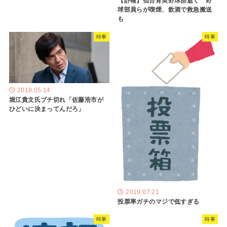
【訃報】仙台育英野球部逝く 野
球部員らが喫煙、飲酒で救急搬送
も
時事
時事
2019.05.14
堀江貴文氏ブチ切れ「佐藤浩市が
ひどいに決まってんだろ」
2019.07.21
投票率ガチのマジで低すぎる
時事
時事