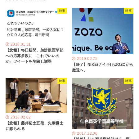
時事
時事
2018.01.31
【悲報】毎日新聞、加計獣医学部
への応募多数に「これでいいの
2019.02.25
か」ツイートを削除し謝罪
【終了】NIKE(ナイキ)もZOZOから
撤退へ。
時事
時事
2018.02.02
【悲報】藤井聡太五段、先輩棋士
に怒られる
2017.12.06