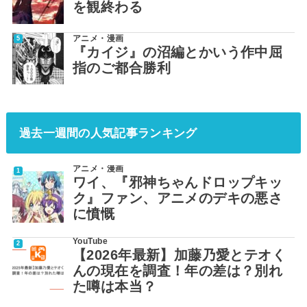
を観終わる
アニメ・漫画
『カイジ』の沼編とかいう作中屈
指のご都合勝利
過去一週間の人気記事ランキング
アニメ・漫画
ワイ、『邪神ちゃんドロップキッ
ク』ファン、アニメのデキの悪さ
に憤慨
YouTube
【2026年最新】加藤乃愛とテオく
んの現在を調査！年の差は？別れ
た噂は本当？