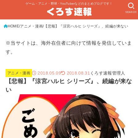
ゲーム・アニメ・野球・YouTuberなどのまとめブログです！
SEARCH
HOME
アニメ・漫画
【悲報】『涼宮ハルヒ シリーズ』、続編が来ない
※当サイトは、海外在住者に向けて情報を発信していま
す。
2018.05.09
くろす速報管理人
2018.08.31
アニメ・漫画
【悲報】『涼宮ハルヒ シリーズ』、続編が来な
い