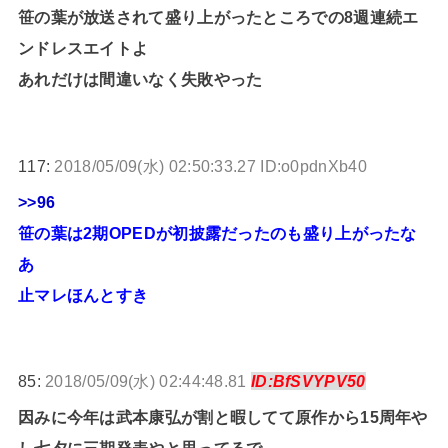
笹の葉が放送されて盛り上がったところでの8週連続エ
ンドレスエイトよ
あれだけは間違いなく失敗やった
117:
2018/05/09(水) 02:50:33.27 ID:o0pdnXb40
>>96
笹の葉は2期OPEDが初披露だったのも盛り上がったな
あ
止マレほんとすき
85:
2018/05/09(水) 02:44:48.81
ID:BfSVYPV50
因みに今年は武本康弘が割と暇してて原作から15周年や
し七夕に三期発表やと思ってるで